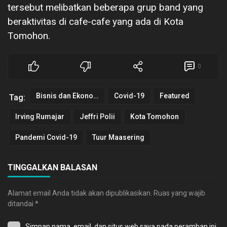
tersebut melibatkan beberapa grup band yang
beraktivitas di cafe-cafe yang ada di Kota
Tomohon.
0
Bisnis dan Ekonomi
Covid-19
Featured
Tag:
Irving Rumajar
Jeffri Polii
Kota Tomohon
Pandemi Covid-19
Tuur Maasering
TINGGALKAN BALASAN
Alamat email Anda tidak akan dipublikasikan.
Ruas yang wajib
ditandai
*
Simpan nama, email, dan situs web saya pada peramban ini