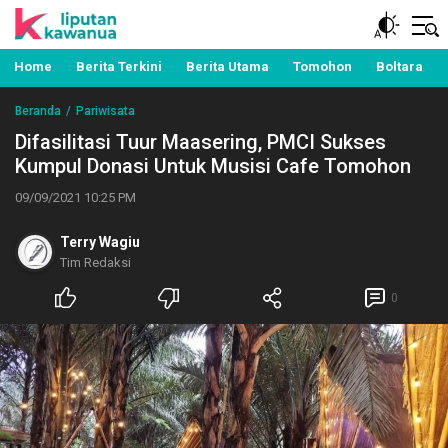
Berita Manado, Sulawesi Utara, Kawanua, Politik,
Liputan Kawanua
Pemerintahan, Hukum Kriminal dan Nasional
Home
Berita Terkini
Berita Utama
Tomohon
Boltara
Beranda
Pariwisata
Difasilitasi Tuur Maasering, PMCI Sukses
Kumpul Donasi Untuk Musisi Cafe Tomohon
09/09/2021 10:25 PM
Terry Wagiu
Tim Redaksi
0