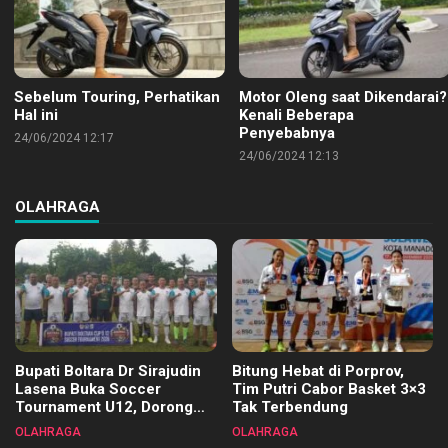
Sebelum Touring, Perhatikan
Motor Oleng saat Dikendarai?
Hal ini
Kenali Beberapa
Penyebabnya
24/06/2024 12:17
24/06/2024 12:13
OLAHRAGA
Bupati Boltara Dr Sirajudin
Bitung Hebat di Porprov,
Lasena Buka Soccer
Tim Putri Cabor Basket 3×3
Tournament U12, Dorong
Tak Terbendung
Pembinaan Merata di Setiap
OLAHRAGA
OLAHRAGA
Kecamatan