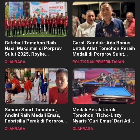
Gateball Tomohon Raih
Caroll Senduk: Ada Bonus
Hasil Maksimal di Porprov
Untuk Atlet Tomohon Peraih
Sulut 2025, Royke
Medali di Porprov Sulut
Tangkawarouw Ucapkan
2025
OLAHRAGA
POLITIK DAN PEMERINTAHAN
Terimakasih
Sambo Sport Tomohon,
Medali Perak Untuk
Andini Raih Medali Emas,
Tomohon, Ticho-Litzy
Febrisilia Perak di Porprov
Nyaris ‘Curi Emas’ Dari Atlet
Sulut 2025
Biliar PON di Porprov Sulut
OLAHRAGA
OLAHRAGA
2025