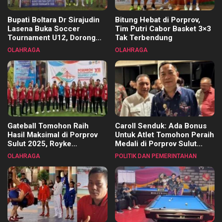
Bupati Boltara Dr Sirajudin
Bitung Hebat di Porprov,
Lasena Buka Soccer
Tim Putri Cabor Basket 3×3
Tournament U12, Dorong
Tak Terbendung
Pembinaan Merata di Setiap
OLAHRAGA
OLAHRAGA
Kecamatan
Gateball Tomohon Raih
Caroll Senduk: Ada Bonus
Hasil Maksimal di Porprov
Untuk Atlet Tomohon Peraih
Sulut 2025, Royke
Medali di Porprov Sulut
Tangkawarouw Ucapkan
2025
OLAHRAGA
POLITIK DAN PEMERINTAHAN
Terimakasih