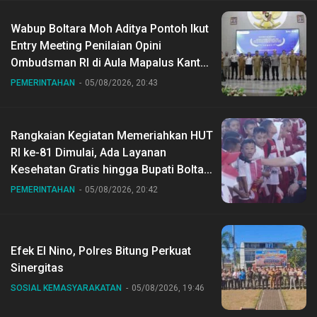
Wabup Boltara Moh Aditya Pontoh Ikut
Entry Meeting Penilaian Opini
Ombudsman RI di Aula Mapalus Kantur
Gubernur Sulut
PEMERINTAHAN
05/08/2026, 20:43
Rangkaian Kegiatan Memeriahkan HUT
RI ke-81 Dimulai, Ada Layanan
Kesehatan Gratis hingga Bupati Boltara
Dr Sirajudin Lasena Ikut Jalan Sehat
PEMERINTAHAN
05/08/2026, 20:42
Bersama Jajaran
Efek El Nino, Polres Bitung Perkuat
Sinergitas
SOSIAL KEMASYARAKATAN
05/08/2026, 19:46