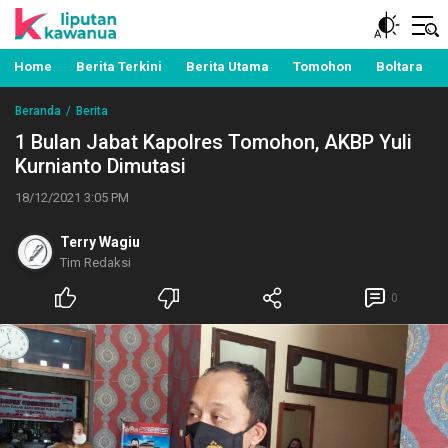
Berita Manado, Sulawesi Utara, Kawanua, Politik,
Liputan Kawanua
Pemerintahan, Hukum Kriminal dan Nasional
Home
Berita Terkini
Berita Utama
Tomohon
Boltara
Beranda
Berita
1 Bulan Jabat Kapolres Tomohon, AKBP Yuli
Kurnianto Dimutasi
18/12/2021 3:05 PM
Terry Wagiu
Tim Redaksi
0