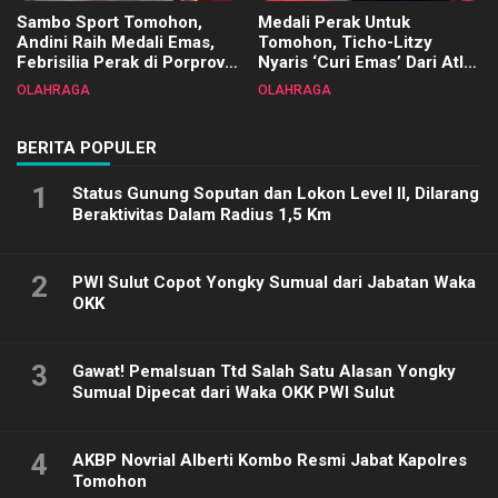
Sambo Sport Tomohon,
Medali Perak Untuk
Andini Raih Medali Emas,
Tomohon, Ticho-Litzy
Febrisilia Perak di Porprov
Nyaris ‘Curi Emas’ Dari Atlet
Sulut 2025
Biliar PON di Porprov Sulut
OLAHRAGA
OLAHRAGA
2025
BERITA POPULER
1
Status Gunung Soputan dan Lokon Level II, Dilarang
Beraktivitas Dalam Radius 1,5 Km
2
PWI Sulut Copot Yongky Sumual dari Jabatan Waka
OKK
3
Gawat! Pemalsuan Ttd Salah Satu Alasan Yongky
Sumual Dipecat dari Waka OKK PWI Sulut
4
AKBP Novrial Alberti Kombo Resmi Jabat Kapolres
Tomohon