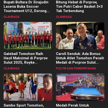
Bupati Boltara Dr Sirajudin
Bitung Hebat di Porprov,
Lasena Buka Soccer
Tim Putri Cabor Basket 3×3
Tournament U12, Dorong
Tak Terbendung
Pembinaan Merata di Setiap
OLAHRAGA
OLAHRAGA
Kecamatan
Gateball Tomohon Raih
Caroll Senduk: Ada Bonus
Hasil Maksimal di Porprov
Untuk Atlet Tomohon Peraih
Sulut 2025, Royke
Medali di Porprov Sulut
Tangkawarouw Ucapkan
2025
OLAHRAGA
POLITIK DAN PEMERINTAHAN
Terimakasih
Sambo Sport Tomohon,
Medali Perak Untuk