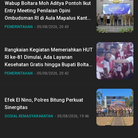
Wabup Boltara Moh Aditya Pontoh Ikut
Entry Meeting Penilaian Opini
Ombudsman RI di Aula Mapalus Kantur
Gubernur Sulut
PEMERINTAHAN
05/08/2026, 20:43
Rangkaian Kegiatan Memeriahkan HUT
RI ke-81 Dimulai, Ada Layanan
Kesehatan Gratis hingga Bupati Boltara
Dr Sirajudin Lasena Ikut Jalan Sehat
PEMERINTAHAN
05/08/2026, 20:42
Bersama Jajaran
Efek El Nino, Polres Bitung Perkuat
Sinergitas
SOSIAL KEMASYARAKATAN
05/08/2026, 19:46