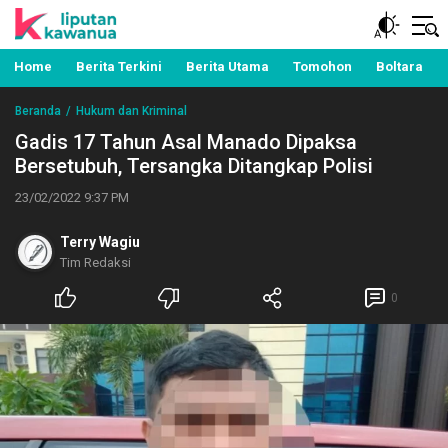
Berita Manado, Sulawesi Utara, Kawanua, Politik,
Liputan Kawanua
Pemerintahan, Hukum Kriminal dan Nasional
Home
Berita Terkini
Berita Utama
Tomohon
Boltara
Beranda
Hukum dan Kriminal
Gadis 17 Tahun Asal Manado Dipaksa
Bersetubuh, Tersangka Ditangkap Polisi
23/02/2022 9:37 PM
Terry Wagiu
Tim Redaksi
0