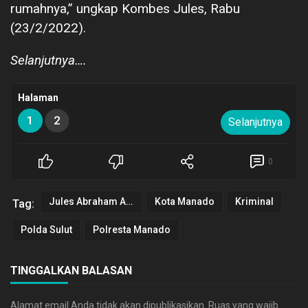
rumahnya,” ungkap Kombes Jules, Rabu
(23/2/2022).
Selanjutnya….
Halaman
1
2
Selanjutnya
0
Jules Abraham Abast
Kota Manado
Kriminal
Tag:
Polda Sulut
Polresta Manado
TINGGALKAN BALASAN
Alamat email Anda tidak akan dipublikasikan.
Ruas yang wajib