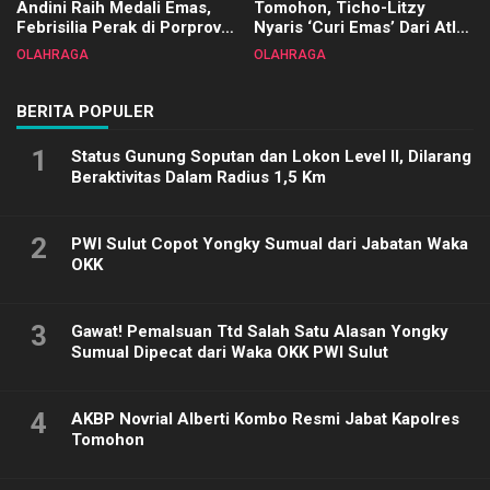
Andini Raih Medali Emas,
Tomohon, Ticho-Litzy
Febrisilia Perak di Porprov
Nyaris ‘Curi Emas’ Dari Atlet
Sulut 2025
Biliar PON di Porprov Sulut
OLAHRAGA
OLAHRAGA
2025
BERITA POPULER
1
Status Gunung Soputan dan Lokon Level II, Dilarang
Beraktivitas Dalam Radius 1,5 Km
2
PWI Sulut Copot Yongky Sumual dari Jabatan Waka
OKK
3
Gawat! Pemalsuan Ttd Salah Satu Alasan Yongky
Sumual Dipecat dari Waka OKK PWI Sulut
4
AKBP Novrial Alberti Kombo Resmi Jabat Kapolres
Tomohon