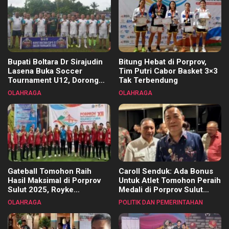
Bupati Boltara Dr Sirajudin
Bitung Hebat di Porprov,
Lasena Buka Soccer
Tim Putri Cabor Basket 3×3
Tournament U12, Dorong
Tak Terbendung
Pembinaan Merata di Setiap
OLAHRAGA
OLAHRAGA
Kecamatan
Gateball Tomohon Raih
Caroll Senduk: Ada Bonus
Hasil Maksimal di Porprov
Untuk Atlet Tomohon Peraih
Sulut 2025, Royke
Medali di Porprov Sulut
Tangkawarouw Ucapkan
2025
OLAHRAGA
POLITIK DAN PEMERINTAHAN
Terimakasih