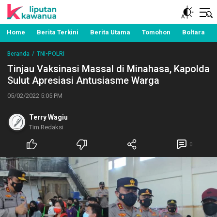
Berita Manado, Sulawesi Utara, Kawanua, Politik,
Liputan Kawanua
Pemerintahan, Hukum Kriminal dan Nasional
Home
Berita Terkini
Berita Utama
Tomohon
Boltara
Beranda
TNI-POLRI
Tinjau Vaksinasi Massal di Minahasa, Kapolda
Sulut Apresiasi Antusiasme Warga
05/02/2022 5:05 PM
Terry Wagiu
Tim Redaksi
0