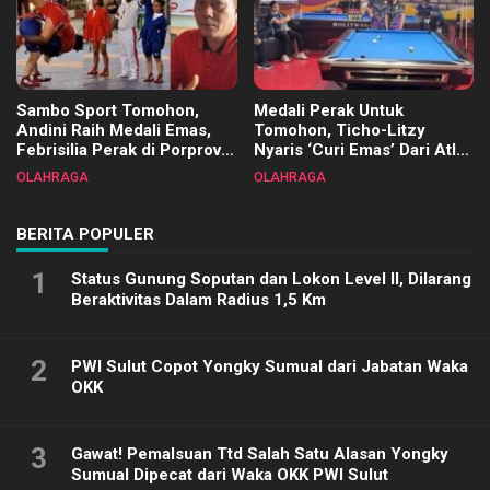
Sambo Sport Tomohon,
Medali Perak Untuk
Andini Raih Medali Emas,
Tomohon, Ticho-Litzy
Febrisilia Perak di Porprov
Nyaris ‘Curi Emas’ Dari Atlet
Sulut 2025
Biliar PON di Porprov Sulut
OLAHRAGA
OLAHRAGA
2025
BERITA POPULER
1
Status Gunung Soputan dan Lokon Level II, Dilarang
Beraktivitas Dalam Radius 1,5 Km
2
PWI Sulut Copot Yongky Sumual dari Jabatan Waka
OKK
3
Gawat! Pemalsuan Ttd Salah Satu Alasan Yongky
Sumual Dipecat dari Waka OKK PWI Sulut