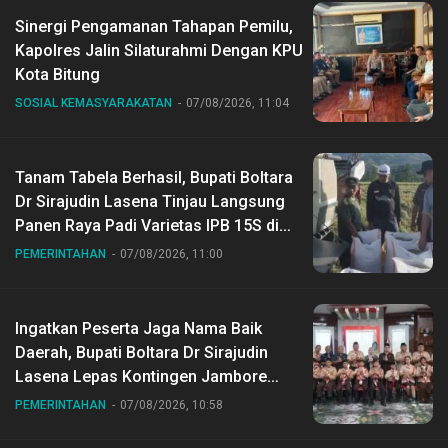
Sinergi Pengamanan Tahapan Pemilu,
Kapolres Jalin Silaturahmi Dengan KPU
Kota Bitung
SOSIAL KEMASYARAKATAN
07/08/2026, 11:04
Tanam Tabela Berhasil, Bupati Boltara
Dr Sirajudin Lasena Tinjau Langsung
Panen Raya Padi Varietas IPB 15S di
Desa Gihang
PEMERINTAHAN
07/08/2026, 11:00
Ingatkan Peserta Jaga Nama Baik
Daerah, Bupati Boltara Dr Sirajudin
Lasena Lepas Kontingen Jambore
Nasional ke XII di Buperta Cibubur
PEMERINTAHAN
07/08/2026, 10:58