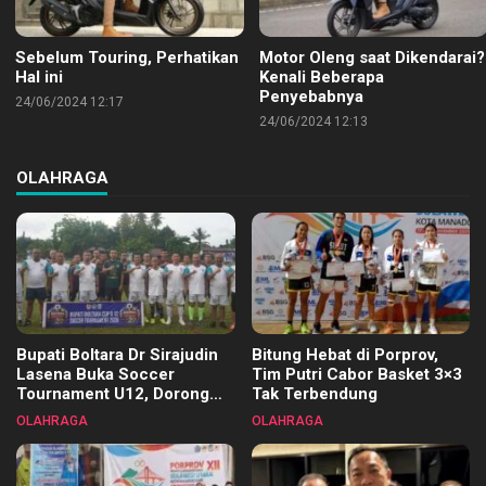
Sebelum Touring, Perhatikan
Motor Oleng saat Dikendarai?
Hal ini
Kenali Beberapa
Penyebabnya
24/06/2024 12:17
24/06/2024 12:13
OLAHRAGA
Bupati Boltara Dr Sirajudin
Bitung Hebat di Porprov,
Lasena Buka Soccer
Tim Putri Cabor Basket 3×3
Tournament U12, Dorong
Tak Terbendung
Pembinaan Merata di Setiap
OLAHRAGA
OLAHRAGA
Kecamatan