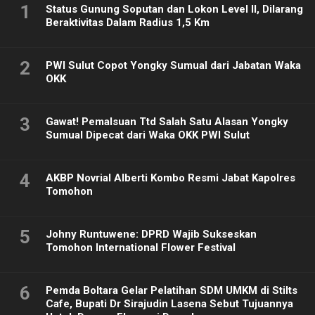
1
Status Gunung Soputan dan Lokon Level II, Dilarang
Beraktivitas Dalam Radius 1,5 Km
2
PWI Sulut Copot Yongky Sumual dari Jabatan Waka
OKK
3
Gawat! Pemalsuan Ttd Salah Satu Alasan Yongky
Sumual Dipecat dari Waka OKK PWI Sulut
4
AKBP Novrial Alberti Kombo Resmi Jabat Kapolres
Tomohon
5
Johny Runtuwene: DPRD Wajib Sukseskan
Tomohon International Flower Festival
6
Pemda Boltara Gelar Pelatihan SDM UMKM di Stilts
Cafe, Bupati Dr Sirajudin Lasena Sebut Tujuannya