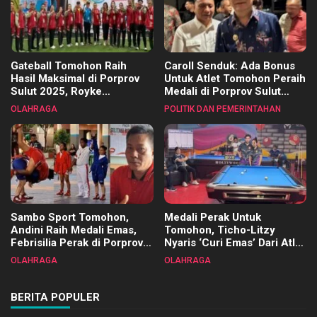
Gateball Tomohon Raih
Caroll Senduk: Ada Bonus
Hasil Maksimal di Porprov
Untuk Atlet Tomohon Peraih
Sulut 2025, Royke
Medali di Porprov Sulut
Tangkawarouw Ucapkan
2025
OLAHRAGA
POLITIK DAN PEMERINTAHAN
Terimakasih
Sambo Sport Tomohon,
Medali Perak Untuk
Andini Raih Medali Emas,
Tomohon, Ticho-Litzy
Febrisilia Perak di Porprov
Nyaris ‘Curi Emas’ Dari Atlet
Sulut 2025
Biliar PON di Porprov Sulut
OLAHRAGA
OLAHRAGA
2025
BERITA POPULER