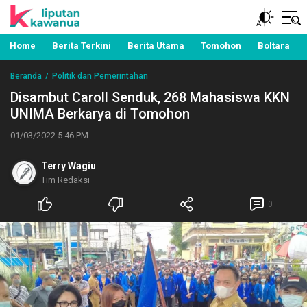
Berita Manado, Sulawesi Utara, Kawanua, Politik,
Liputan Kawanua
Pemerintahan, Hukum Kriminal dan Nasional
Home
Berita Terkini
Berita Utama
Tomohon
Boltara
Beranda
Politik dan Pemerintahan
Disambut Caroll Senduk, 268 Mahasiswa KKN
UNIMA Berkarya di Tomohon
01/03/2022 5:46 PM
Terry Wagiu
Tim Redaksi
0