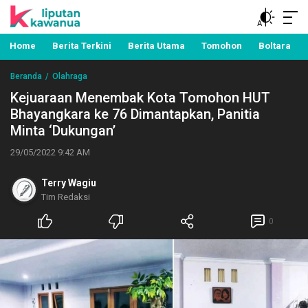
Berita Manado, Sulawesi Utara, Kawanua, Politik,
Liputan Kawanua
Pemerintahan, Hukum Kriminal dan Nasional
Home
Berita Terkini
Berita Utama
Tomohon
Boltara
Beranda
Olahraga
Kejuaraan Menembak Kota Tomohon HUT
Bhayangkara ke 76 Dimantapkan, Panitia
Minta ‘Dukungan’
29/05/2022 9:42 AM
Terry Wagiu
Tim Redaksi
0