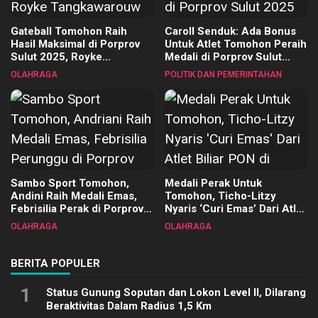
Gateball Tomohon Raih
Caroll Senduk: Ada Bonus
Hasil Maksimal di Porprov
Untuk Atlet Tomohon Peraih
Sulut 2025, Royke
Medali di Porprov Sulut
Tangkawarouw Ucapkan
2025
OLAHRAGA
POLITIK DAN PEMERINTAHAN
Terimakasih
Sambo Sport Tomohon,
Medali Perak Untuk
Andini Raih Medali Emas,
Tomohon, Ticho-Litzy
Febrisilia Perak di Porprov
Nyaris ‘Curi Emas’ Dari Atlet
Sulut 2025
Biliar PON di Porprov Sulut
OLAHRAGA
OLAHRAGA
2025
BERITA POPULER
1
Status Gunung Soputan dan Lokon Level II, Dilarang
Beraktivitas Dalam Radius 1,5 Km