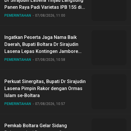
Dr Sirajudin Lasena Tinjau Langsung
Panen Raya Padi Varietas IPB 15S di
Desa Gihang
PEMERINTAHAN
07/08/2026, 11:00
Ingatkan Peserta Jaga Nama Baik
Daerah, Bupati Boltara Dr Sirajudin
Lasena Lepas Kontingen Jambore
Nasional ke XII di Buperta Cibubur
PEMERINTAHAN
07/08/2026, 10:58
Perkuat Sinergitas, Bupati Dr Sirajudin
Lasena Pimpin Rakor dengan Ormas
Islam se-Boltara
PEMERINTAHAN
07/08/2026, 10:57
Pemkab Boltara Gelar Sidang