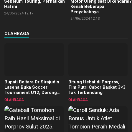
Sebelum Touring, Perhatikan
Motor Oleng saat Dikendarai?
Hal ini
Kenali Beberapa
Penyebabnya
24/06/2024 12:17
24/06/2024 12:13
OLAHRAGA
Bupati Boltara Dr Sirajudin
Bitung Hebat di Porprov,
Lasena Buka Soccer
Tim Putri Cabor Basket 3×3
Tournament U12, Dorong
Tak Terbendung
Pembinaan Merata di Setiap
OLAHRAGA
OLAHRAGA
Kecamatan