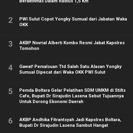
Beraktivitas Dalam Radius 1,5 Km
2
PWI Sulut Copot Yongky Sumual dari Jabatan Waka
OKK
3
AKBP Novrial Alberti Kombo Resmi Jabat Kapolres
Tomohon
4
Gawat! Pemalsuan Ttd Salah Satu Alasan Yongky
Sumual Dipecat dari Waka OKK PWI Sulut
5
Pemda Boltara Gelar Pelatihan SDM UMKM di Stilts
Cafe, Bupati Dr Sirajudin Lasena Sebut Tujuannya
Untuk Dorong Ekonomi Daerah
6
AKBP Andhika Fitrantsyah Jadi Kapolres Boltara,
Bupati Dr Sirajudin Lasena Sambut Hangat