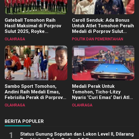
Gateball Tomohon Raih
Caroll Senduk: Ada Bonus
Hasil Maksimal di Porprov
Untuk Atlet Tomohon Peraih
Sulut 2025, Royke
Medali di Porprov Sulut
Tangkawarouw Ucapkan
2025
OLAHRAGA
POLITIK DAN PEMERINTAHAN
Terimakasih
Sambo Sport Tomohon,
Medali Perak Untuk
Andini Raih Medali Emas,
Tomohon, Ticho-Litzy
Febrisilia Perak di Porprov
Nyaris ‘Curi Emas’ Dari Atlet
Sulut 2025
Biliar PON di Porprov Sulut
OLAHRAGA
OLAHRAGA
2025
BERITA POPULER
1
Status Gunung Soputan dan Lokon Level II, Dilarang