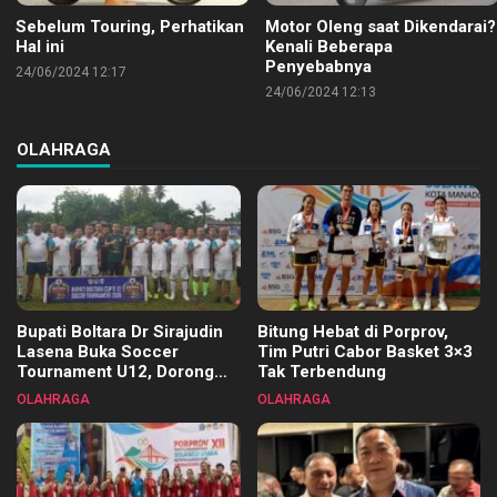
Sebelum Touring, Perhatikan
Motor Oleng saat Dikendarai?
Hal ini
Kenali Beberapa
Penyebabnya
24/06/2024 12:17
24/06/2024 12:13
OLAHRAGA
Bupati Boltara Dr Sirajudin
Bitung Hebat di Porprov,
Lasena Buka Soccer
Tim Putri Cabor Basket 3×3
Tournament U12, Dorong
Tak Terbendung
Pembinaan Merata di Setiap
OLAHRAGA
OLAHRAGA
Kecamatan