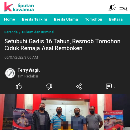
Berita Manado, Sulawesi Utara, Kawanua, Politik,
Liputan Kawanua
Pemerintahan, Hukum Kriminal dan Nasional
Home
Berita Terkini
Berita Utama
Tomohon
Boltara
Beranda
Hukum dan Kriminal
Setubuhi Gadis 16 Tahun, Resmob Tomohon
Ciduk Remaja Asal Remboken
06/07/2022 3:06 AM
Terry Wagiu
Tim Redaksi
0