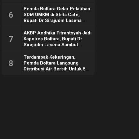
Pemda Boltara Gelar Pelatihan
6
SDM UMKM di Stilts Cafe,
Bupati Dr Sirajudin Lasena
Sebut Tujuannya Untuk
Dorong Ekonomi Daerah
AKBP Andhika Fitrantsyah Jadi
7
Kapolres Boltara, Bupati Dr
Sirajudin Lasena Sambut
Hangat
Terdampak Kekeringan,
8
Pemda Boltara Langsung
Distribusi Air Bersih Untuk 50
KK di Desa Komus 2 Timur