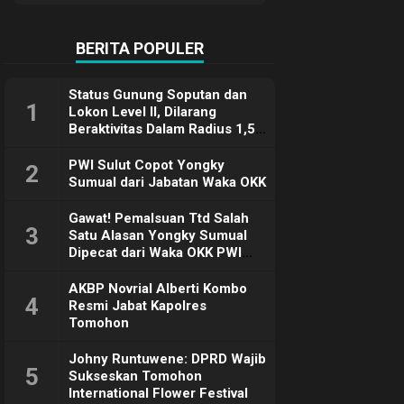
Terimakasih
BERITA POPULER
Status Gunung Soputan dan
1
Lokon Level II, Dilarang
Beraktivitas Dalam Radius 1,5
Km
PWI Sulut Copot Yongky
2
Sumual dari Jabatan Waka OKK
Gawat! Pemalsuan Ttd Salah
3
Satu Alasan Yongky Sumual
Dipecat dari Waka OKK PWI
Sulut
AKBP Novrial Alberti Kombo
4
Resmi Jabat Kapolres
Tomohon
Johny Runtuwene: DPRD Wajib
5
Sukseskan Tomohon
International Flower Festival