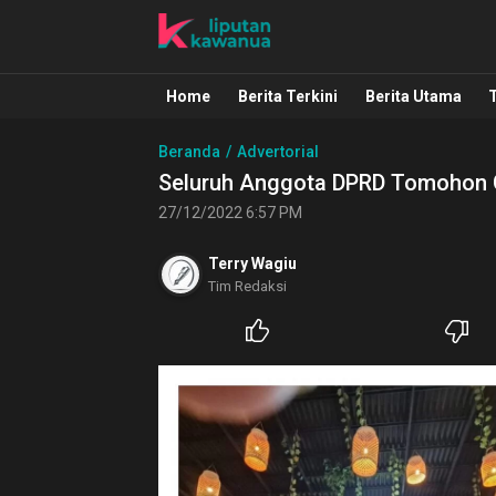
Liputan Kawanua
Berita Manado, Sulawesi Utara, Kawa
Home
Berita Terkini
Berita Utama
Beranda
Advertorial
Seluruh Anggota DPRD Tomohon G
27/12/2022 6:57 PM
Terry Wagiu
Tim Redaksi