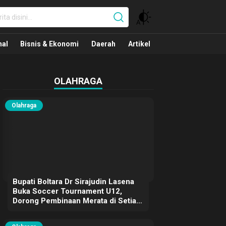
nal
nal
Bisnis & Ekonomi
Daerah
Artikel
OLAHRAGA
Olahraga
Bupati Boltara Dr Sirajudin Lasena
Buka Soccer Tournament U12,
Dorong Pembinaan Merata di Setiap
Kecamatan