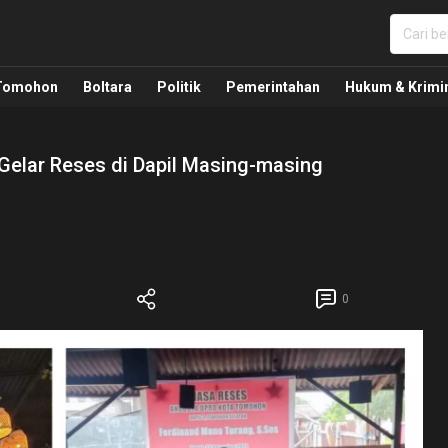
nua, Politik, Pemerintahan, Hukum Kriminal dan Nasio
Tomohon
Boltara
Politik
Pemerintahan
Hukum & Krimi
elar Reses di Dapil Masing-masing
0