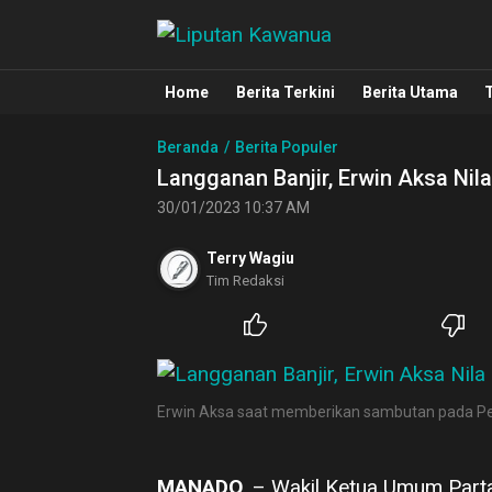
Liputan Kawanua
Berita Manado, Sulawesi Utara, Kawa
Home
Berita Terkini
Berita Utama
Beranda
Berita Populer
Langganan Banjir, Erwin Aksa Ni
30/01/2023 10:37 AM
Terry Wagiu
Tim Redaksi
Erwin Aksa saat memberikan sambutan pada Per
MANADO
, – Wakil Ketua Umum Part