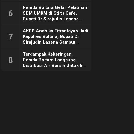
Pemda Boltara Gelar Pelatihan
6
SDM UMKM di Stilts Cafe,
Bupati Dr Sirajudin Lasena
Sebut Tujuannya Untuk
Dorong Ekonomi Daerah
AKBP Andhika Fitrantsyah Jadi
7
Kapolres Boltara, Bupati Dr
Sirajudin Lasena Sambut
Hangat
Terdampak Kekeringan,
8
Pemda Boltara Langsung
Distribusi Air Bersih Untuk 50
KK di Desa Komus 2 Timur