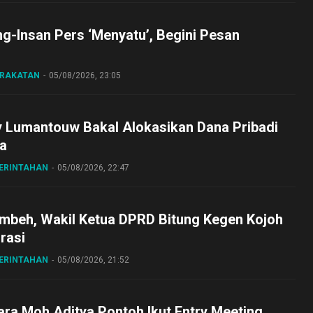
ng-Insan Pers ‘Menyatu’, Begini Pesan
ARAKATAN
05/08/2026, 23:05
y Lumantouw Bakal Alokasikan Dana Pribadi
a
MERINTAHAN
05/08/2026, 22:47
embeh, Wakil Ketua DPRD Bitung Kegen Kojoh
irasi
MERINTAHAN
05/08/2026, 21:52
ra Moh Aditya Pontoh Ikut Entry Meeting