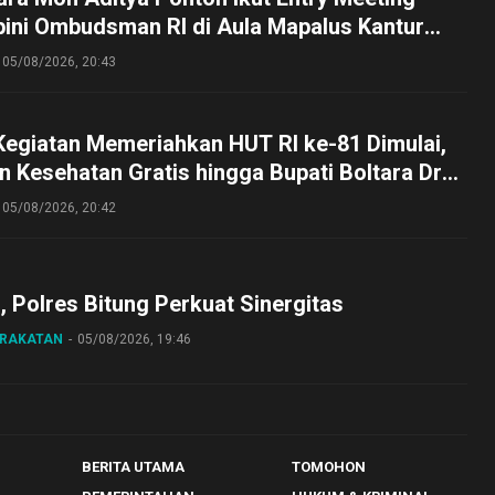
pini Ombudsman RI di Aula Mapalus Kantur
lut
05/08/2026, 20:43
Kegiatan Memeriahkan HUT RI ke-81 Dimulai,
 Kesehatan Gratis hingga Bupati Boltara Dr
asena Ikut Jalan Sehat Bersama Jajaran
05/08/2026, 20:42
o, Polres Bitung Perkuat Sinergitas
ARAKATAN
05/08/2026, 19:46
BERITA UTAMA
TOMOHON