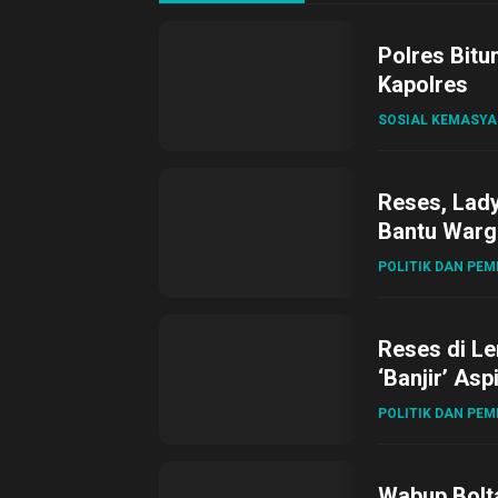
Polres Bitu
Kapolres
SOSIAL KEMASY
Reses, Lad
Bantu Warg
POLITIK DAN PE
Reses di L
‘Banjir’ Asp
POLITIK DAN PE
Wabup Bolta