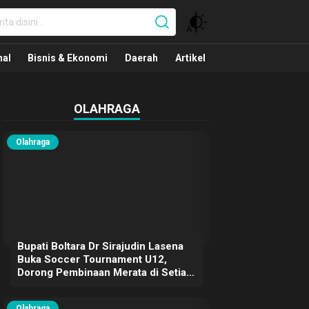
nal
nal
Bisnis & Ekonomi
Daerah
Artikel
OLAHRAGA
Olahraga
Bupati Boltara Dr Sirajudin Lasena
Buka Soccer Tournament U12,
Dorong Pembinaan Merata di Setiap
Kecamatan
Olahraga