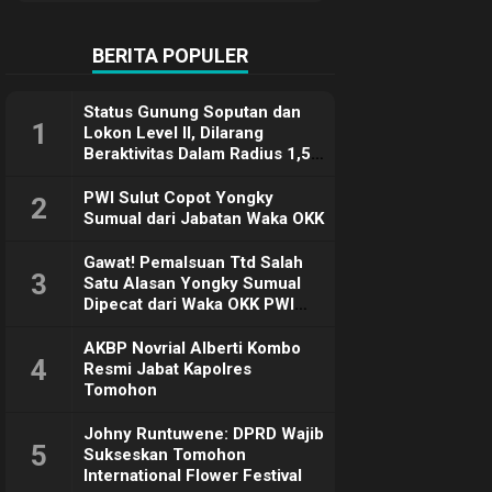
Terimakasih
BERITA POPULER
Status Gunung Soputan dan
1
Lokon Level II, Dilarang
Beraktivitas Dalam Radius 1,5
Km
PWI Sulut Copot Yongky
2
Sumual dari Jabatan Waka OKK
Gawat! Pemalsuan Ttd Salah
3
Satu Alasan Yongky Sumual
Dipecat dari Waka OKK PWI
Sulut
AKBP Novrial Alberti Kombo
4
Resmi Jabat Kapolres
Tomohon
Johny Runtuwene: DPRD Wajib
5
Sukseskan Tomohon
International Flower Festival