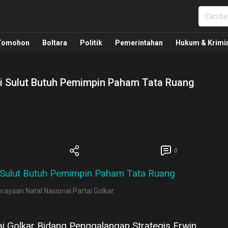
nua, Politik, Pemerintahan, Hukum Kriminal dan Nasio
Tomohon
Boltara
Politik
Pemerintahan
Hukum & Krimi
lai Sulut Butuh Pemimpin Paham Tata Ruang
0
ayaan Natal Nasional Partai Golkar
ai Golkar Bidang Penggalangan Strategis Erwin