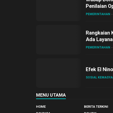
Penilaian O
Gubernur Su
PEMERINTAHAN
Rangkaian 
Ada Layanan
Sirajudin L
PEMERINTAHAN
Efek El Nin
SOSIAL KEMASY
MENU UTAMA
HOME
BERITA TERKINI