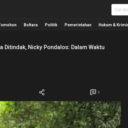
nua, Politik, Pemerintahan, Hukum Kriminal dan Nasio
Tomohon
Boltara
Politik
Pemerintahan
Hukum & Krimi
 Ditindak, Nicky Pondalos: Dalam Waktu
0