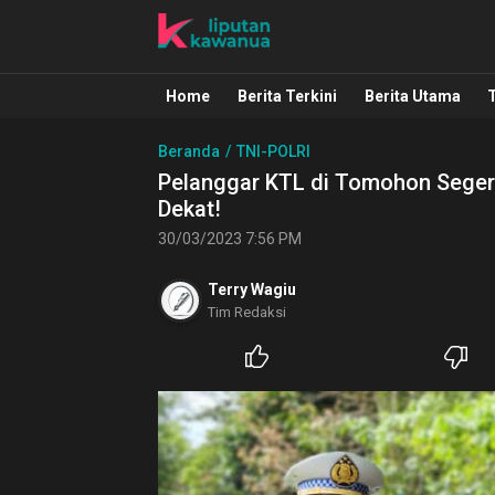
Liputan Kawanua
Berita Manado, Sulawesi Utara, Kawa
Home
Berita Terkini
Berita Utama
Beranda
TNI-POLRI
Pelanggar KTL di Tomohon Segera
Dekat!
30/03/2023 7:56 PM
Terry Wagiu
Tim Redaksi