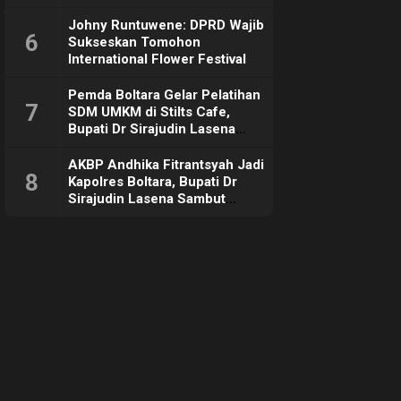
Johny Runtuwene: DPRD Wajib
6
Sukseskan Tomohon
International Flower Festival
Pemda Boltara Gelar Pelatihan
7
SDM UMKM di Stilts Cafe,
Bupati Dr Sirajudin Lasena
Sebut Tujuannya Untuk
Dorong Ekonomi Daerah
AKBP Andhika Fitrantsyah Jadi
8
Kapolres Boltara, Bupati Dr
Sirajudin Lasena Sambut
Hangat