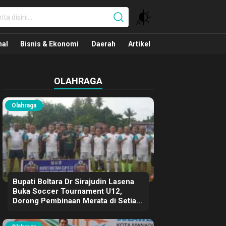
nal
nal
Bisnis & Ekonomi
Daerah
Artikel
OLAHRAGA
Olahraga
Bupati Boltara Dr Sirajudin Lasena
Buka Soccer Tournament U12,
Dorong Pembinaan Merata di Setiap
Kecamatan