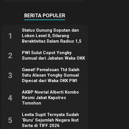
Terimakasih
BERITA POPULER
Status Gunung Soputan dan
1
Lokon Level II, Dilarang
Beraktivitas Dalam Radius 1,5
Km
PWI Sulut Copot Yongky
2
Sumual dari Jabatan Waka OKK
Gawat! Pemalsuan Ttd Salah
3
Satu Alasan Yongky Sumual
Dipecat dari Waka OKK PWI
Sulut
AKBP Novrial Alberti Kombo
4
Resmi Jabat Kapolres
Tomohon
Levita Supit Ternyata Sudah
5
‘Buru’ Sejumlah Negara Ikut
Serta di TIFF 2026