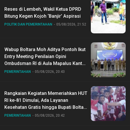
Reses di Lembeh, Wakil Ketua DPRD
Bitung Kegen Kojoh ‘Banjir’ Aspirasi
POLITIK DAN PEMERINTAHAN
05/08/2026, 21:52
Wabup Boltara Moh Aditya Pontoh Ikut
Entry Meeting Penilaian Opini
Ombudsman RI di Aula Mapalus Kantur
Gubernur Sulut
PEMERINTAHAN
05/08/2026, 20:43
Rangkaian Kegiatan Memeriahkan HUT
RI ke-81 Dimulai, Ada Layanan
Kesehatan Gratis hingga Bupati Boltara
Dr Sirajudin Lasena Ikut Jalan Sehat
PEMERINTAHAN
05/08/2026, 20:42
Bersama Jajaran