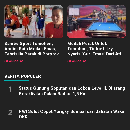
Terimakasih
Sambo Sport Tomohon,
Medali Perak Untuk
Andini Raih Medali Emas,
Tomohon, Ticho-Litzy
Febrisilia Perak di Porprov
Nyaris ‘Curi Emas’ Dari Atlet
Sulut 2025
Biliar PON di Porprov Sulut
OLAHRAGA
OLAHRAGA
2025
BERITA POPULER
1
Status Gunung Soputan dan Lokon Level II, Dilarang
Beraktivitas Dalam Radius 1,5 Km
2
PWI Sulut Copot Yongky Sumual dari Jabatan Waka
OKK