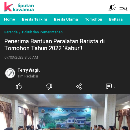
Berita Manado, Sulawesi Utara, Kawanua, Politik,
Liputan Kawanua
Pemerintahan, Hukum Kriminal dan Nasional
Home
Berita Terkini
Berita Utama
Tomohon
Boltara
Beranda
Politik dan Pemerintahan
Penerima Bantuan Peralatan Barista di
Tomohon Tahun 2022 ‘Kabur’!
07/03/2023 8:56 AM
Terry Wagiu
Tim Redaksi
0