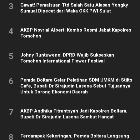
3
Gawat! Pemalsuan Ttd Salah Satu Alasan Yongky
Sumual Dipecat dari Waka OKK PWI Sulut
4
AKBP Novrial Alberti Kombo Resmi Jabat Kapolres
Tomohon
5
Johny Runtuwene: DPRD Wajib Sukseskan
Tomohon International Flower Festival
6
Pemda Boltara Gelar Pelatihan SDM UMKM di Stilts
Cafe, Bupati Dr Sirajudin Lasena Sebut Tujuannya
Untuk Dorong Ekonomi Daerah
7
AKBP Andhika Fitrantsyah Jadi Kapolres Boltara,
Bupati Dr Sirajudin Lasena Sambut Hangat
8
Terdampak Kekeringan, Pemda Boltara Langsung