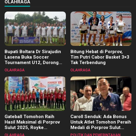
OLAHRAGA
Bupati Boltara Dr Sirajudin
Bitung Hebat di Porprov,
Lasena Buka Soccer
Tim Putri Cabor Basket 3×3
Tournament U12, Dorong
Tak Terbendung
Pembinaan Merata di Setiap
OLAHRAGA
OLAHRAGA
Kecamatan
Gateball Tomohon Raih
Caroll Senduk: Ada Bonus
Hasil Maksimal di Porprov
Untuk Atlet Tomohon Peraih
Sulut 2025, Royke
Medali di Porprov Sulut
Tangkawarouw Ucapkan
2025
OLAHRAGA
POLITIK DAN PEMERINTAHAN