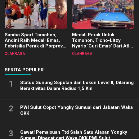
Sambo Sport Tomohon,
Medali Perak Untuk
Andini Raih Medali Emas,
Tomohon, Ticho-Litzy
Febrisilia Perak di Porprov
Nyaris ‘Curi Emas’ Dari Atlet
Sulut 2025
Biliar PON di Porprov Sulut
OLAHRAGA
OLAHRAGA
2025
BERITA POPULER
1
Status Gunung Soputan dan Lokon Level II, Dilarang
Beraktivitas Dalam Radius 1,5 Km
2
PWI Sulut Copot Yongky Sumual dari Jabatan Waka
OKK
3
Gawat! Pemalsuan Ttd Salah Satu Alasan Yongky
Sumual Dipecat dari Waka OKK PWI Sulut