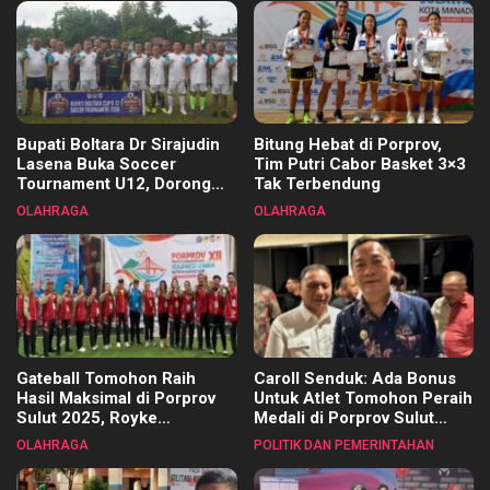
Bupati Boltara Dr Sirajudin
Bitung Hebat di Porprov,
Lasena Buka Soccer
Tim Putri Cabor Basket 3×3
Tournament U12, Dorong
Tak Terbendung
Pembinaan Merata di Setiap
OLAHRAGA
OLAHRAGA
Kecamatan
Gateball Tomohon Raih
Caroll Senduk: Ada Bonus
Hasil Maksimal di Porprov
Untuk Atlet Tomohon Peraih
Sulut 2025, Royke
Medali di Porprov Sulut
Tangkawarouw Ucapkan
2025
OLAHRAGA
POLITIK DAN PEMERINTAHAN
Terimakasih