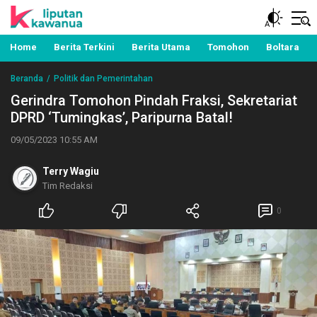
Berita Manado, Sulawesi Utara, Kawanua, Politik,
Liputan Kawanua
Pemerintahan, Hukum Kriminal dan Nasional
Home
Berita Terkini
Berita Utama
Tomohon
Boltara
Beranda
Politik dan Pemerintahan
Gerindra Tomohon Pindah Fraksi, Sekretariat
DPRD ‘Tumingkas’, Paripurna Batal!
09/05/2023 10:55 AM
Terry Wagiu
Tim Redaksi
0