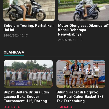
Sebelum Touring, Perhatikan
Motor Oleng saat Dikendarai?
Hal ini
Kenali Beberapa
Penyebabnya
24/06/2024 12:17
24/06/2024 12:13
OLAHRAGA
Bupati Boltara Dr Sirajudin
Bitung Hebat di Porprov,
Lasena Buka Soccer
Tim Putri Cabor Basket 3×3
Tournament U12, Dorong
Tak Terbendung
Pembinaan Merata di Setiap
OLAHRAGA
OLAHRAGA