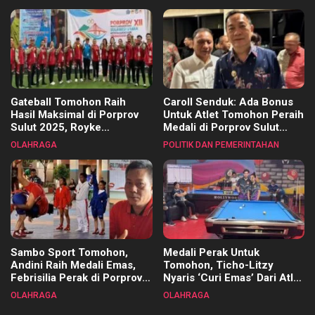
Kecamatan
Gateball Tomohon Raih
Caroll Senduk: Ada Bonus
Hasil Maksimal di Porprov
Untuk Atlet Tomohon Peraih
Sulut 2025, Royke
Medali di Porprov Sulut
Tangkawarouw Ucapkan
2025
OLAHRAGA
POLITIK DAN PEMERINTAHAN
Terimakasih
Sambo Sport Tomohon,
Medali Perak Untuk
Andini Raih Medali Emas,
Tomohon, Ticho-Litzy
Febrisilia Perak di Porprov
Nyaris ‘Curi Emas’ Dari Atlet
Sulut 2025
Biliar PON di Porprov Sulut
OLAHRAGA
OLAHRAGA
2025