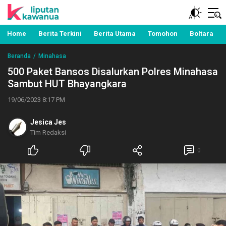
Berita Manado, Sulawesi Utara, Kawanua, Politik,
Liputan Kawanua
Pemerintahan, Hukum Kriminal dan Nasional
Home
Berita Terkini
Berita Utama
Tomohon
Boltara
Beranda
Minahasa
500 Paket Bansos Disalurkan Polres Minahasa
Sambut HUT Bhayangkara
19/06/2023 8:17 PM
Jesica Jes
Tim Redaksi
0