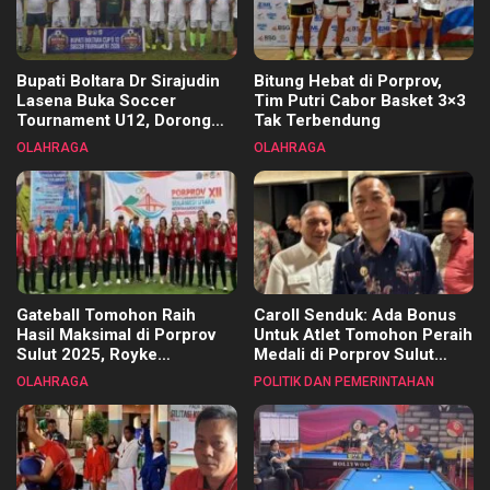
Bupati Boltara Dr Sirajudin
Bitung Hebat di Porprov,
Lasena Buka Soccer
Tim Putri Cabor Basket 3×3
Tournament U12, Dorong
Tak Terbendung
Pembinaan Merata di Setiap
OLAHRAGA
OLAHRAGA
Kecamatan
Gateball Tomohon Raih
Caroll Senduk: Ada Bonus
Hasil Maksimal di Porprov
Untuk Atlet Tomohon Peraih
Sulut 2025, Royke
Medali di Porprov Sulut
Tangkawarouw Ucapkan
2025
OLAHRAGA
POLITIK DAN PEMERINTAHAN
Terimakasih