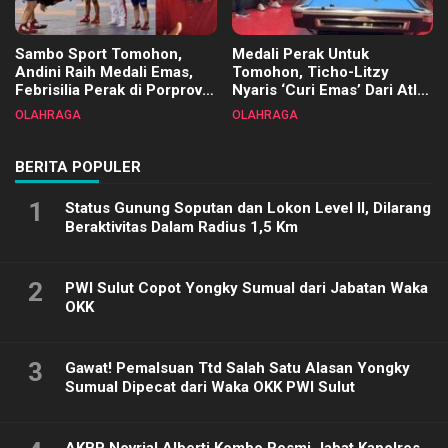
Sambo Sport Tomohon,
Medali Perak Untuk
Andini Raih Medali Emas,
Tomohon, Ticho-Litzy
Febrisilia Perak di Porprov
Nyaris ‘Curi Emas’ Dari Atlet
Sulut 2025
Biliar PON di Porprov Sulut
OLAHRAGA
OLAHRAGA
2025
BERITA POPULER
1
Status Gunung Soputan dan Lokon Level II, Dilarang
Beraktivitas Dalam Radius 1,5 Km
2
PWI Sulut Copot Yongky Sumual dari Jabatan Waka
OKK
3
Gawat! Pemalsuan Ttd Salah Satu Alasan Yongky
Sumual Dipecat dari Waka OKK PWI Sulut
AKBP Novrial Alberti Kombo Resmi Jabat Kapolres