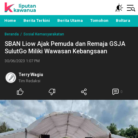
Berita Manado, Sulawesi Utara, Kawanua, Politik,
Liputan Kawanua
Pemerintahan, Hukum Kriminal dan Nasional
Home
Berita Terkini
Berita Utama
Tomohon
Boltara
Beranda
Sosial Kemasyarakatan
SBAN Liow Ajak Pemuda dan Remaja GSJA
SulutGo Miliki Wawasan Kebangsaan
30/06/2023 1:07 PM
Terry Wagiu
Tim Redaksi
0