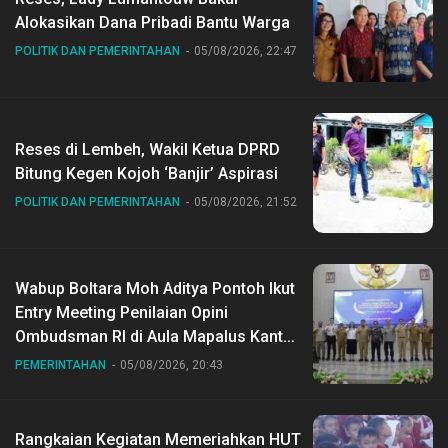
Alokasikan Dana Pribadi Bantu Warga
POLITIK DAN PEMERINTAHAN
05/08/2026, 22:47
Reses di Lembeh, Wakil Ketua DPRD
Bitung Kegen Kojoh ‘Banjir’ Aspirasi
POLITIK DAN PEMERINTAHAN
05/08/2026, 21:52
Wabup Boltara Moh Aditya Pontoh Ikut
Entry Meeting Penilaian Opini
Ombudsman RI di Aula Mapalus Kantur
Gubernur Sulut
PEMERINTAHAN
05/08/2026, 20:43
Rangkaian Kegiatan Memeriahkan HUT