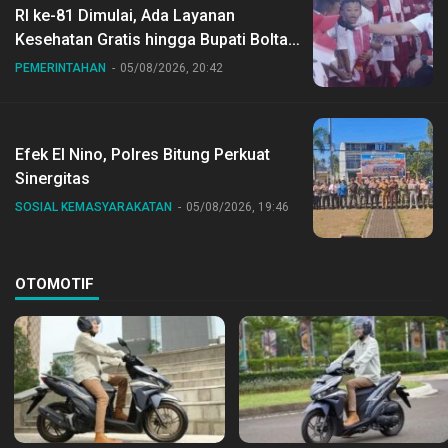
RI ke-81 Dimulai, Ada Layanan
Kesehatan Gratis hingga Bupati Boltara
Dr Sirajudin Lasena Ikut Jalan Sehat
PEMERINTAHAN
05/08/2026, 20:42
Bersama Jajaran
Efek El Nino, Polres Bitung Perkuat
Sinergitas
SOSIAL KEMASYARAKATAN
05/08/2026, 19:46
OTOMOTIF