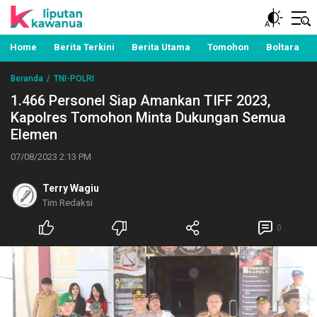
Berita Manado, Sulawesi Utara, Kawanua, Politik,
Liputan Kawanua
Pemerintahan, Hukum Kriminal dan Nasional
Home
Berita Terkini
Berita Utama
Tomohon
Boltara
Beranda
TNI-POLRI
1.466 Personel Siap Amankan TIFF 2023,
Kapolres Tomohon Minta Dukungan Semua
Elemen
07/08/2023 2:13 PM
Terry Wagiu
Tim Redaksi
0