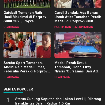
Gateball Tomohon Raih
Caroll Senduk: Ada Bonus
Hasil Maksimal di Porprov
Untuk Atlet Tomohon Peraih
Sulut 2025, Royke
Medali di Porprov Sulut
Tangkawarouw Ucapkan
2025
OLAHRAGA
POLITIK DAN PEMERINTAHAN
Terimakasih
Sambo Sport Tomohon,
Medali Perak Untuk
Andini Raih Medali Emas,
Tomohon, Ticho-Litzy
Febrisilia Perak di Porprov
Nyaris ‘Curi Emas’ Dari Atlet
Sulut 2025
Biliar PON di Porprov Sulut
OLAHRAGA
OLAHRAGA
2025
BERITA POPULER
1
Status Gunung Soputan dan Lokon Level II, Dilarang
Beraktivitas Dalam Radius 1,5 Km