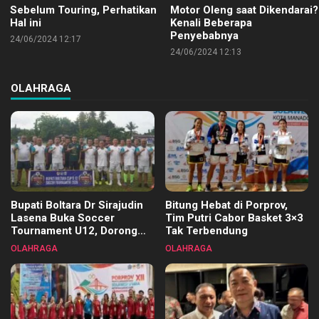
Sebelum Touring, Perhatikan
Motor Oleng saat Dikendarai?
Hal ini
Kenali Beberapa
Penyebabnya
24/06/2024 12:17
24/06/2024 12:13
OLAHRAGA
Bupati Boltara Dr Sirajudin
Bitung Hebat di Porprov,
Lasena Buka Soccer
Tim Putri Cabor Basket 3×3
Tournament U12, Dorong
Tak Terbendung
Pembinaan Merata di Setiap
OLAHRAGA
OLAHRAGA
Kecamatan