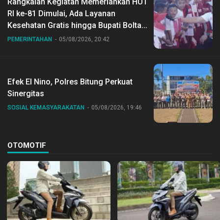
Rangkaian Kegiatan Memeriahkan HUT
RI ke-81 Dimulai, Ada Layanan
Kesehatan Gratis hingga Bupati Boltara
Dr Sirajudin Lasena Ikut Jalan Sehat
PEMERINTAHAN
05/08/2026, 20:42
Bersama Jajaran
Efek El Nino, Polres Bitung Perkuat
Sinergitas
SOSIAL KEMASYARAKATAN
05/08/2026, 19:46
OTOMOTIF