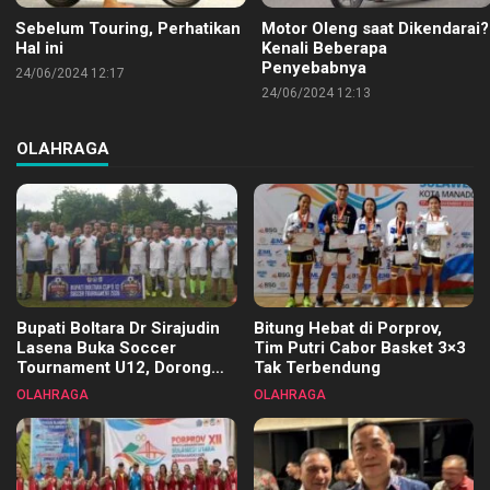
Sebelum Touring, Perhatikan
Motor Oleng saat Dikendarai?
Hal ini
Kenali Beberapa
Penyebabnya
24/06/2024 12:17
24/06/2024 12:13
OLAHRAGA
Bupati Boltara Dr Sirajudin
Bitung Hebat di Porprov,
Lasena Buka Soccer
Tim Putri Cabor Basket 3×3
Tournament U12, Dorong
Tak Terbendung
Pembinaan Merata di Setiap
OLAHRAGA
OLAHRAGA
Kecamatan