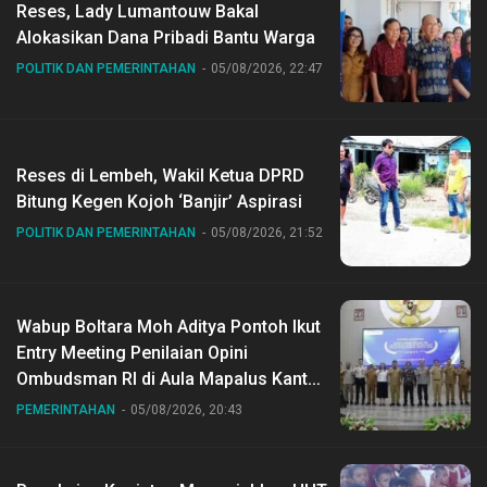
Reses, Lady Lumantouw Bakal
Alokasikan Dana Pribadi Bantu Warga
POLITIK DAN PEMERINTAHAN
05/08/2026, 22:47
Reses di Lembeh, Wakil Ketua DPRD
Bitung Kegen Kojoh ‘Banjir’ Aspirasi
POLITIK DAN PEMERINTAHAN
05/08/2026, 21:52
Wabup Boltara Moh Aditya Pontoh Ikut
Entry Meeting Penilaian Opini
Ombudsman RI di Aula Mapalus Kantur
Gubernur Sulut
PEMERINTAHAN
05/08/2026, 20:43