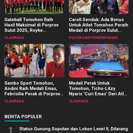
Gateball Tomohon Raih
Caroll Senduk: Ada Bonus
Hasil Maksimal di Porprov
Untuk Atlet Tomohon Peraih
Sulut 2025, Royke
Medali di Porprov Sulut
Tangkawarouw Ucapkan
2025
OLAHRAGA
POLITIK DAN PEMERINTAHAN
Terimakasih
Sambo Sport Tomohon,
Medali Perak Untuk
Andini Raih Medali Emas,
Tomohon, Ticho-Litzy
Febrisilia Perak di Porprov
Nyaris ‘Curi Emas’ Dari Atlet
Sulut 2025
Biliar PON di Porprov Sulut
OLAHRAGA
OLAHRAGA
2025
BERITA POPULER
1
Status Gunung Soputan dan Lokon Level II, Dilarang