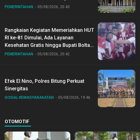
Gubernur Sulut
PEMERINTAHAN
05/08/2026, 20:43
Rangkaian Kegiatan Memeriahkan HUT
RI ke-81 Dimulai, Ada Layanan
Kesehatan Gratis hingga Bupati Boltara
Dr Sirajudin Lasena Ikut Jalan Sehat
PEMERINTAHAN
05/08/2026, 20:42
Bersama Jajaran
Efek El Nino, Polres Bitung Perkuat
Sinergitas
SOSIAL KEMASYARAKATAN
05/08/2026, 19:46
OTOMOTIF