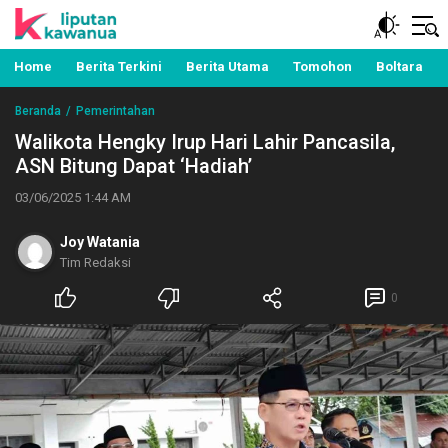
Berita Manado, Sulawesi Utara, Kawanua, Politik,
Liputan Kawanua
Pemerintahan, Hukum Kriminal dan Nasional
Home
Berita Terkini
Berita Utama
Tomohon
Boltara
Beranda
Pemerintahan
Walikota Hengky Irup Hari Lahir Pancasila,
ASN Bitung Dapat ‘Hadiah’
03/06/2025 1:44 AM
Joy Watania
Tim Redaksi
0