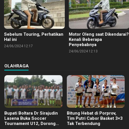
Sebelum Touring, Perhatikan
Motor Oleng saat Dikendarai?
Hal ini
Kenali Beberapa
Penyebabnya
24/06/2024 12:17
24/06/2024 12:13
OLAHRAGA
Bupati Boltara Dr Sirajudin
Bitung Hebat di Porprov,
Lasena Buka Soccer
Tim Putri Cabor Basket 3×3
Tournament U12, Dorong
Tak Terbendung
Pembinaan Merata di Setiap