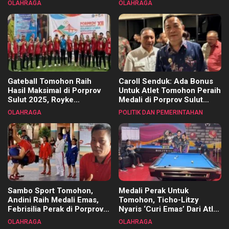
OLAHRAGA
OLAHRAGA
Kecamatan
Gateball Tomohon Raih
Caroll Senduk: Ada Bonus
Hasil Maksimal di Porprov
Untuk Atlet Tomohon Peraih
Sulut 2025, Royke
Medali di Porprov Sulut
Tangkawarouw Ucapkan
2025
OLAHRAGA
POLITIK DAN PEMERINTAHAN
Terimakasih
Sambo Sport Tomohon,
Medali Perak Untuk
Andini Raih Medali Emas,
Tomohon, Ticho-Litzy
Febrisilia Perak di Porprov
Nyaris ‘Curi Emas’ Dari Atlet
Sulut 2025
Biliar PON di Porprov Sulut
OLAHRAGA
OLAHRAGA
2025