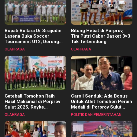
Bupati Boltara Dr Sirajudin
Bitung Hebat di Porprov,
Lasena Buka Soccer
Tim Putri Cabor Basket 3×3
Tournament U12, Dorong
Tak Terbendung
Pembinaan Merata di Setiap
OLAHRAGA
OLAHRAGA
Kecamatan
Gateball Tomohon Raih
Caroll Senduk: Ada Bonus
Hasil Maksimal di Porprov
Untuk Atlet Tomohon Peraih
Sulut 2025, Royke
Medali di Porprov Sulut
Tangkawarouw Ucapkan
2025
OLAHRAGA
POLITIK DAN PEMERINTAHAN
Terimakasih