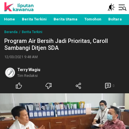
Berita Manado, Sulawesi Utara, Kawanua, Politik,
Liputan Kawanua
Pemerintahan, Hukum Kriminal dan Nasional
Home
Berita Terkini
Berita Utama
Tomohon
Boltara
Beranda
Berita Terkini
Program Air Bersih Jadi Prioritas, Caroll
Sambangi Ditjen SDA
12/03/2021 9:48 AM
Terry Wagiu
Tim Redaksi
0