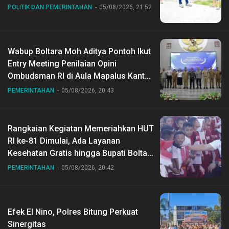
POLITIK DAN PEMERINTAHAN
05/08/2026, 21:52
Wabup Boltara Moh Aditya Pontoh Ikut
Entry Meeting Penilaian Opini
Ombudsman RI di Aula Mapalus Kantur
Gubernur Sulut
PEMERINTAHAN
05/08/2026, 20:43
Rangkaian Kegiatan Memeriahkan HUT
RI ke-81 Dimulai, Ada Layanan
Kesehatan Gratis hingga Bupati Boltara
Dr Sirajudin Lasena Ikut Jalan Sehat
PEMERINTAHAN
05/08/2026, 20:42
Bersama Jajaran
Efek El Nino, Polres Bitung Perkuat
Sinergitas