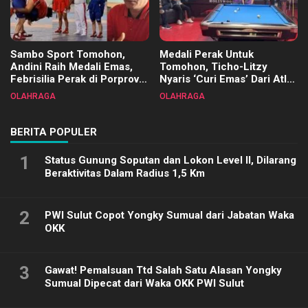
Sambo Sport Tomohon,
Medali Perak Untuk
Andini Raih Medali Emas,
Tomohon, Ticho-Litzy
Febrisilia Perak di Porprov
Nyaris ‘Curi Emas’ Dari Atlet
Sulut 2025
Biliar PON di Porprov Sulut
OLAHRAGA
OLAHRAGA
2025
BERITA POPULER
1
Status Gunung Soputan dan Lokon Level II, Dilarang
Beraktivitas Dalam Radius 1,5 Km
2
PWI Sulut Copot Yongky Sumual dari Jabatan Waka
OKK
3
Gawat! Pemalsuan Ttd Salah Satu Alasan Yongky
Sumual Dipecat dari Waka OKK PWI Sulut