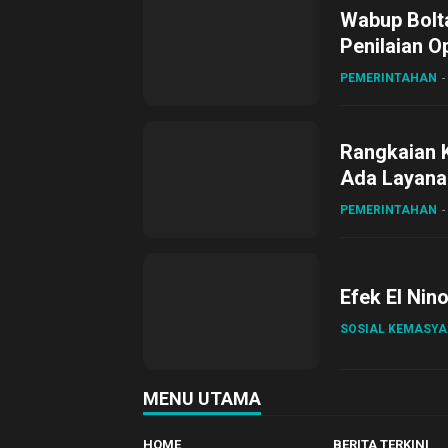
Wabup Bolta
Penilaian O
Gubernur Su
PEMERINTAHAN
Rangkaian 
Ada Layanan
Sirajudin L
PEMERINTAHAN
Efek El Nin
SOSIAL KEMASY
MENU UTAMA
HOME
BERITA TERKINI