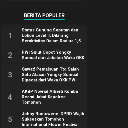
Terimakasih
BERITA POPULER
Status Gunung Soputan dan
1
Lokon Level II, Dilarang
Beraktivitas Dalam Radius 1,5
Km
PWI Sulut Copot Yongky
2
Sumual dari Jabatan Waka OKK
Gawat! Pemalsuan Ttd Salah
3
Satu Alasan Yongky Sumual
Dipecat dari Waka OKK PWI
Sulut
AKBP Novrial Alberti Kombo
4
Resmi Jabat Kapolres
Tomohon
Johny Runtuwene: DPRD Wajib
5
Sukseskan Tomohon
International Flower Festival