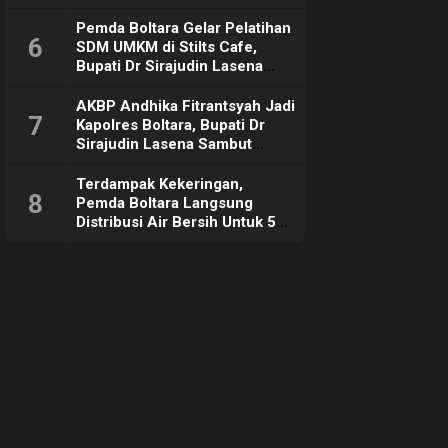
Pemda Boltara Gelar Pelatihan
6
SDM UMKM di Stilts Cafe,
Bupati Dr Sirajudin Lasena
Sebut Tujuannya Untuk
Dorong Ekonomi Daerah
AKBP Andhika Fitrantsyah Jadi
7
Kapolres Boltara, Bupati Dr
Sirajudin Lasena Sambut
Hangat
Terdampak Kekeringan,
8
Pemda Boltara Langsung
Distribusi Air Bersih Untuk 50
KK di Desa Komus 2 Timur