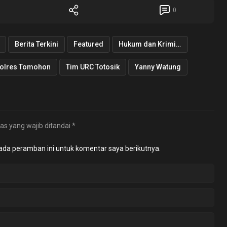
0
Berita Terkini
Featured
Hukum dan Kriminal
olres Tomohon
Tim URC Totosik
Yanny Watung
as yang wajib ditandai
*
ada peramban ini untuk komentar saya berikutnya.