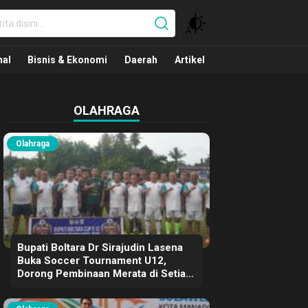
nal
nal
Bisnis & Ekonomi
Daerah
Artikel
OLAHRAGA
Olahraga
Bupati Boltara Dr Sirajudin Lasena
Buka Soccer Tournament U12,
Dorong Pembinaan Merata di Setiap
Kecamatan