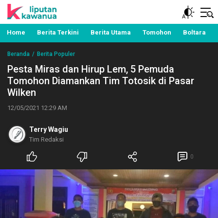
Berita Manado, Sulawesi Utara, Kawanua, Politik,
Liputan Kawanua
Pemerintahan, Hukum Kriminal dan Nasional
Home
Berita Terkini
Berita Utama
Tomohon
Boltara
Beranda
Berita Populer
Pesta Miras dan Hirup Lem, 5 Pemuda
Tomohon Diamankan Tim Totosik di Pasar
Wilken
12/05/2021 12:29 AM
Terry Wagiu
Tim Redaksi
0