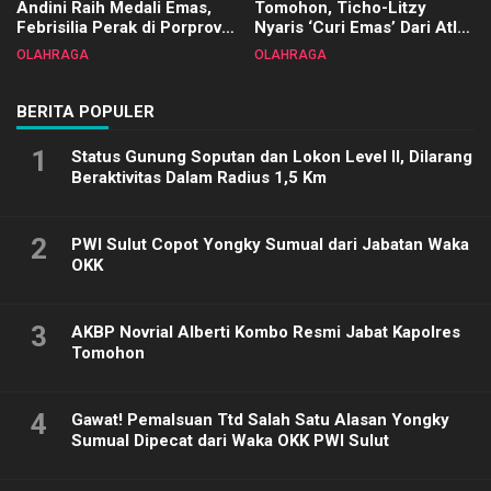
Andini Raih Medali Emas,
Tomohon, Ticho-Litzy
Febrisilia Perak di Porprov
Nyaris ‘Curi Emas’ Dari Atlet
Sulut 2025
Biliar PON di Porprov Sulut
OLAHRAGA
OLAHRAGA
2025
BERITA POPULER
1
Status Gunung Soputan dan Lokon Level II, Dilarang
Beraktivitas Dalam Radius 1,5 Km
2
PWI Sulut Copot Yongky Sumual dari Jabatan Waka
OKK
3
AKBP Novrial Alberti Kombo Resmi Jabat Kapolres
Tomohon
4
Gawat! Pemalsuan Ttd Salah Satu Alasan Yongky
Sumual Dipecat dari Waka OKK PWI Sulut