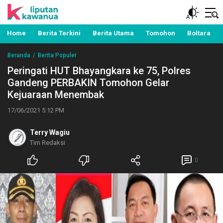
Berita Manado, Sulawesi Utara, Kawanua, Politik,
Liputan Kawanua
Pemerintahan, Hukum Kriminal dan Nasional
Home
Berita Terkini
Berita Utama
Tomohon
Boltara
Beranda
Berita Populer
Peringati HUT Bhayangkara ke 75, Polres
Gandeng PERBAKIN Tomohon Gelar
Kejuaraan Menembak
17/06/2021 5:12 PM
Terry Wagiu
Tim Redaksi
0