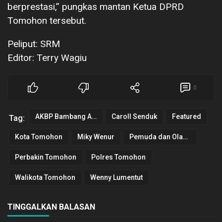
berprestasi,” pungkas mantan Ketua DPRD
Tomohon tersebut.
Peliput: SRM
Editor: Terry Wagiu
0
AKBP Bambang Ashari Gatot
Caroll Senduk
Featured
Tag:
Kota Tomohon
Miky Wenur
Pemuda dan Olahraga
Perbakin Tomohon
Polres Tomohon
Walikota Tomohon
Wenny Lumentut
TINGGALKAN BALASAN