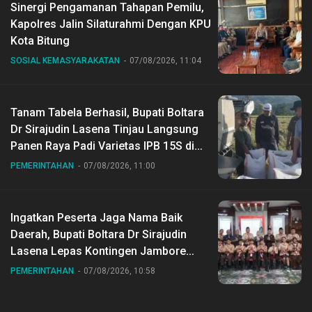
Sinergi Pengamanan Tahapan Pemilu,
Kapolres Jalin Silaturahmi Dengan KPU
Kota Bitung
SOSIAL KEMASYARAKATAN
07/08/2026, 11:04
Tanam Tabela Berhasil, Bupati Boltara
Dr Sirajudin Lasena Tinjau Langsung
Panen Raya Padi Varietas IPB 15S di
Desa Gihang
PEMERINTAHAN
07/08/2026, 11:00
Ingatkan Peserta Jaga Nama Baik
Daerah, Bupati Boltara Dr Sirajudin
Lasena Lepas Kontingen Jambore
Nasional ke XII di Buperta Cibubur
PEMERINTAHAN
07/08/2026, 10:58