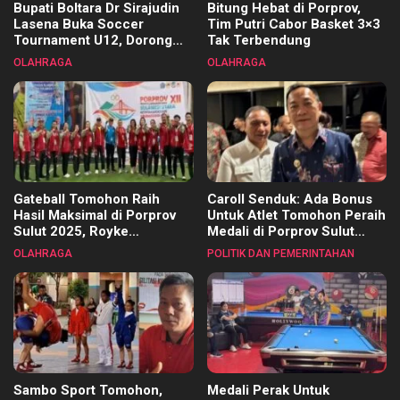
Bupati Boltara Dr Sirajudin
Bitung Hebat di Porprov,
Lasena Buka Soccer
Tim Putri Cabor Basket 3×3
Tournament U12, Dorong
Tak Terbendung
Pembinaan Merata di Setiap
OLAHRAGA
OLAHRAGA
Kecamatan
Gateball Tomohon Raih
Caroll Senduk: Ada Bonus
Hasil Maksimal di Porprov
Untuk Atlet Tomohon Peraih
Sulut 2025, Royke
Medali di Porprov Sulut
Tangkawarouw Ucapkan
2025
OLAHRAGA
POLITIK DAN PEMERINTAHAN
Terimakasih
Sambo Sport Tomohon,
Medali Perak Untuk