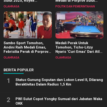
Sulut 2025, Royke
Medali di Porprov Sulut
Tangkawarouw Ucapkan
2025
OLAHRAGA
POLITIK DAN PEMERINTAHAN
Terimakasih
Sambo Sport Tomohon,
Medali Perak Untuk
Andini Raih Medali Emas,
Tomohon, Ticho-Litzy
Febrisilia Perak di Porprov
Nyaris ‘Curi Emas’ Dari Atlet
Sulut 2025
Biliar PON di Porprov Sulut
OLAHRAGA
OLAHRAGA
2025
BERITA POPULER
1
Status Gunung Soputan dan Lokon Level II, Dilarang
Beraktivitas Dalam Radius 1,5 Km
2
PWI Sulut Copot Yongky Sumual dari Jabatan Waka
OKK