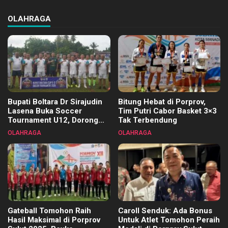
OLAHRAGA
Bupati Boltara Dr Sirajudin
Bitung Hebat di Porprov,
Lasena Buka Soccer
Tim Putri Cabor Basket 3×3
Tournament U12, Dorong
Tak Terbendung
Pembinaan Merata di Setiap
OLAHRAGA
OLAHRAGA
Kecamatan
Gateball Tomohon Raih
Caroll Senduk: Ada Bonus
Hasil Maksimal di Porprov
Untuk Atlet Tomohon Peraih