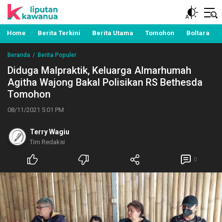
Berita Manado, Sulawesi Utara, Kawanua, Politik,
Liputan Kawanua
Pemerintahan, Hukum Kriminal dan Nasional
Home
Berita Terkini
Berita Utama
Tomohon
Boltara
Beranda
Berita Populer
Diduga Malpraktik, Keluarga Almarhumah
Agitha Wajong Bakal Polisikan RS Bethesda
Tomohon
08/11/2021 5:01 PM
Terry Wagiu
Tim Redaksi
0