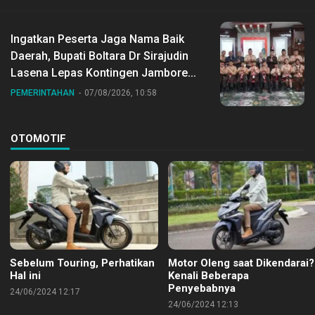
Ingatkan Peserta Jaga Nama Baik
Daerah, Bupati Boltara Dr Sirajudin
Lasena Lepas Kontingen Jambore
Nasional ke XII di Buperta Cibubur
PEMERINTAHAN
07/08/2026, 10:58
OTOMOTIF
Sebelum Touring, Perhatikan
Motor Oleng saat Dikendarai?
Hal ini
Kenali Beberapa
Penyebabnya
24/06/2024 12:17
24/06/2024 12:13