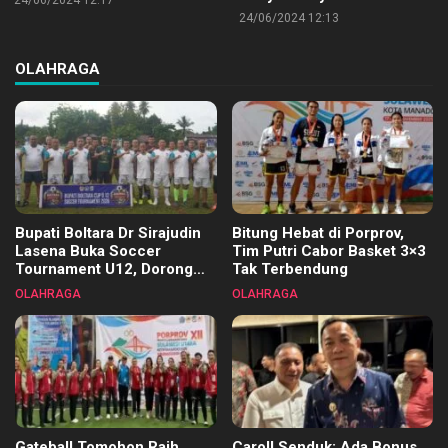
24/06/2024 12:13
OLAHRAGA
Bupati Boltara Dr Sirajudin
Bitung Hebat di Porprov,
Lasena Buka Soccer
Tim Putri Cabor Basket 3×3
Tournament U12, Dorong
Tak Terbendung
Pembinaan Merata di Setiap
OLAHRAGA
OLAHRAGA
Kecamatan
Gateball Tomohon Raih
Caroll Senduk: Ada Bonus