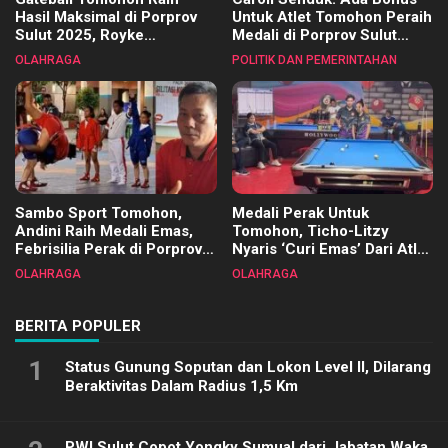
Hasil Maksimal di Porprov
Untuk Atlet Tomohon Peraih
Sulut 2025, Royke
Medali di Porprov Sulut
Tangkawarouw Ucapkan
2025
OLAHRAGA
POLITIK DAN PEMERINTAHAN
Terimakasih
Sambo Sport Tomohon,
Medali Perak Untuk
Andini Raih Medali Emas,
Tomohon, Ticho-Litzy
Febrisilia Perak di Porprov
Nyaris ‘Curi Emas’ Dari Atlet
Sulut 2025
Biliar PON di Porprov Sulut
OLAHRAGA
OLAHRAGA
2025
BERITA POPULER
1
Status Gunung Soputan dan Lokon Level II, Dilarang
Beraktivitas Dalam Radius 1,5 Km
PWI Sulut Copot Yongky Sumual dari Jabatan Waka