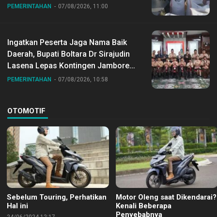
Desa Gihang
PEMERINTAHAN
07/08/2026, 11:00
Ingatkan Peserta Jaga Nama Baik
Daerah, Bupati Boltara Dr Sirajudin
Lasena Lepas Kontingen Jambore
Nasional ke XII di Buperta Cibubur
PEMERINTAHAN
07/08/2026, 10:58
OTOMOTIF
Sebelum Touring, Perhatikan
Motor Oleng saat Dikendarai?
Hal ini
Kenali Beberapa
Penyebabnya
24/06/2024 12:17