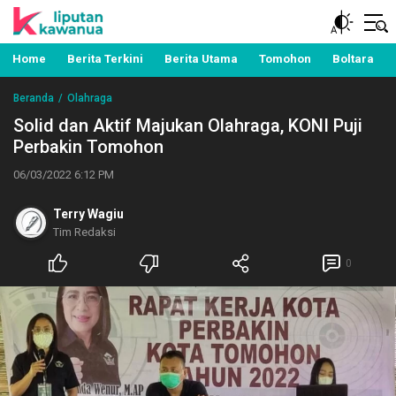
Berita Manado, Sulawesi Utara, Kawanua, Politik,
Liputan Kawanua
Pemerintahan, Hukum Kriminal dan Nasional
Home
Berita Terkini
Berita Utama
Tomohon
Boltara
Beranda
Olahraga
Solid dan Aktif Majukan Olahraga, KONI Puji
Perbakin Tomohon
06/03/2022 6:12 PM
Terry Wagiu
Tim Redaksi
0