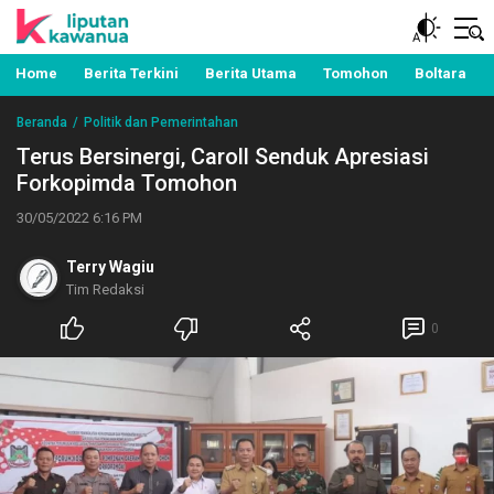
Berita Manado, Sulawesi Utara, Kawanua, Politik,
Liputan Kawanua
Pemerintahan, Hukum Kriminal dan Nasional
Home
Berita Terkini
Berita Utama
Tomohon
Boltara
Beranda
Politik dan Pemerintahan
Terus Bersinergi, Caroll Senduk Apresiasi
Forkopimda Tomohon
30/05/2022 6:16 PM
Terry Wagiu
Tim Redaksi
0