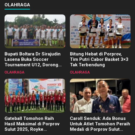
OLAHRAGA
Bupati Boltara Dr Sirajudin
Bitung Hebat di Porprov,
Lasena Buka Soccer
Tim Putri Cabor Basket 3×3
Tournament U12, Dorong
Tak Terbendung
Pembinaan Merata di Setiap
OLAHRAGA
OLAHRAGA
Kecamatan
Gateball Tomohon Raih
Caroll Senduk: Ada Bonus
Hasil Maksimal di Porprov
Untuk Atlet Tomohon Peraih
Sulut 2025, Royke
Medali di Porprov Sulut
Tangkawarouw Ucapkan
2025