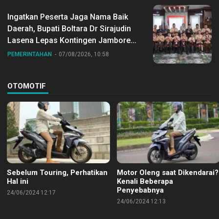
Ingatkan Peserta Jaga Nama Baik
Daerah, Bupati Boltara Dr Sirajudin
Lasena Lepas Kontingen Jambore
Nasional ke XII di Buperta Cibubur
PEMERINTAHAN
07/08/2026, 10:58
OTOMOTIF
Sebelum Touring, Perhatikan
Motor Oleng saat Dikendarai?
Hal ini
Kenali Beberapa
Penyebabnya
24/06/2024 12:17
24/06/2024 12:13