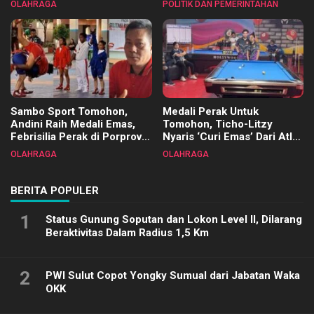
OLAHRAGA
POLITIK DAN PEMERINTAHAN
Terimakasih
Sambo Sport Tomohon,
Medali Perak Untuk
Andini Raih Medali Emas,
Tomohon, Ticho-Litzy
Febrisilia Perak di Porprov
Nyaris ‘Curi Emas’ Dari Atlet
Sulut 2025
Biliar PON di Porprov Sulut
OLAHRAGA
OLAHRAGA
2025
BERITA POPULER
1
Status Gunung Soputan dan Lokon Level II, Dilarang
Beraktivitas Dalam Radius 1,5 Km
2
PWI Sulut Copot Yongky Sumual dari Jabatan Waka
OKK