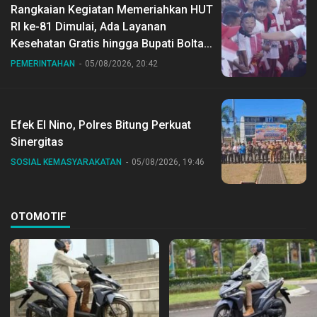
Rangkaian Kegiatan Memeriahkan HUT
RI ke-81 Dimulai, Ada Layanan
Kesehatan Gratis hingga Bupati Boltara
Dr Sirajudin Lasena Ikut Jalan Sehat
PEMERINTAHAN
05/08/2026, 20:42
Bersama Jajaran
Efek El Nino, Polres Bitung Perkuat
Sinergitas
SOSIAL KEMASYARAKATAN
05/08/2026, 19:46
OTOMOTIF