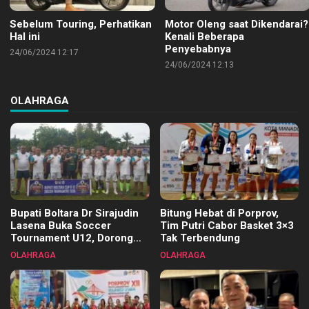
Sebelum Touring, Perhatikan
Motor Oleng saat Dikendarai?
Hal ini
Kenali Beberapa
Penyebabnya
24/06/2024 12:17
24/06/2024 12:13
OLAHRAGA
Bupati Boltara Dr Sirajudin
Bitung Hebat di Porprov,
Lasena Buka Soccer
Tim Putri Cabor Basket 3×3
Tournament U12, Dorong
Tak Terbendung
Pembinaan Merata di Setiap
OLAHRAGA
OLAHRAGA
Kecamatan