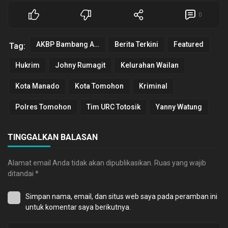
0
AKBP Bambang Ashari Gatot
Berita Terkini
Featured
Tag:
Hukrim
Johny Rumagit
Kelurahan Wailan
Kota Manado
Kota Tomohon
Kriminal
Polres Tomohon
Tim URC Totosik
Yanny Watung
TINGGALKAN BALASAN
Alamat email Anda tidak akan dipublikasikan.
Ruas yang wajib
ditandai
*
Simpan nama, email, dan situs web saya pada peramban ini
untuk komentar saya berikutnya.