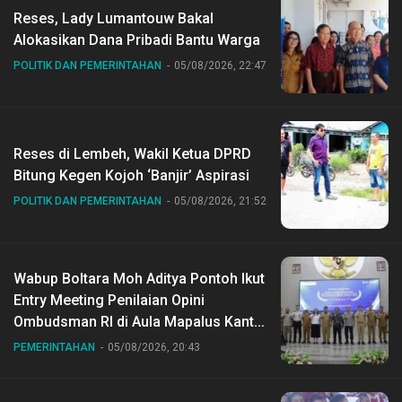
Reses, Lady Lumantouw Bakal
Alokasikan Dana Pribadi Bantu Warga
POLITIK DAN PEMERINTAHAN
05/08/2026, 22:47
Reses di Lembeh, Wakil Ketua DPRD
Bitung Kegen Kojoh ‘Banjir’ Aspirasi
POLITIK DAN PEMERINTAHAN
05/08/2026, 21:52
Wabup Boltara Moh Aditya Pontoh Ikut
Entry Meeting Penilaian Opini
Ombudsman RI di Aula Mapalus Kantur
Gubernur Sulut
PEMERINTAHAN
05/08/2026, 20:43