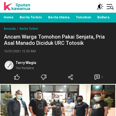
Berita Manado, Sulawesi Utara, Kawanua, Politik,
Liputan Kawanua
Pemerintahan, Hukum Kriminal dan Nasional
Home
Berita Terkini
Berita Utama
Tomohon
Boltara
Beranda
Berita Terkini
Ancam Warga Tomohon Pakai Senjata, Pria
Asal Manado Diciduk URC Totosik
13/01/2021 12:53 AM
Terry Wagiu
Tim Redaksi
0