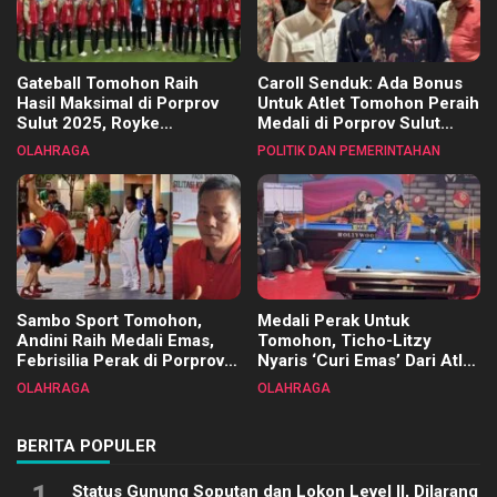
Gateball Tomohon Raih
Caroll Senduk: Ada Bonus
Hasil Maksimal di Porprov
Untuk Atlet Tomohon Peraih
Sulut 2025, Royke
Medali di Porprov Sulut
Tangkawarouw Ucapkan
2025
OLAHRAGA
POLITIK DAN PEMERINTAHAN
Terimakasih
Sambo Sport Tomohon,
Medali Perak Untuk
Andini Raih Medali Emas,
Tomohon, Ticho-Litzy
Febrisilia Perak di Porprov
Nyaris ‘Curi Emas’ Dari Atlet
Sulut 2025
Biliar PON di Porprov Sulut
OLAHRAGA
OLAHRAGA
2025
BERITA POPULER
1
Status Gunung Soputan dan Lokon Level II, Dilarang