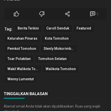
0
Berita Terkini
Caroll Senduk
Featured
Tag:
Kelurahan Pinaras
Kota Tomohon
Pemkot Tomohon
Stenly Mokorimban
Toar Polakitan
Tomohon Selatan
Wakil Walikota Tomohon
Walikota Tomohon
Wenny Lumentut
TINGGALKAN BALASAN
Alamat email Anda tidak akan dipublikasikan.
Ruas yang wajib