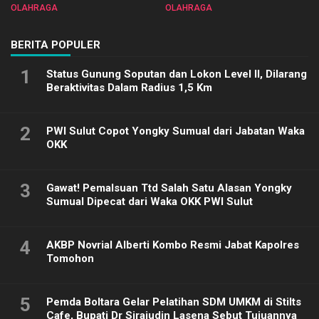
Sulut 2025
Biliar PON di Porprov Sulut
OLAHRAGA
OLAHRAGA
2025
BERITA POPULER
1
Status Gunung Soputan dan Lokon Level II, Dilarang
Beraktivitas Dalam Radius 1,5 Km
2
PWI Sulut Copot Yongky Sumual dari Jabatan Waka
OKK
3
Gawat! Pemalsuan Ttd Salah Satu Alasan Yongky
Sumual Dipecat dari Waka OKK PWI Sulut
4
AKBP Novrial Alberti Kombo Resmi Jabat Kapolres
Tomohon
5
Pemda Boltara Gelar Pelatihan SDM UMKM di Stilts
Cafe, Bupati Dr Sirajudin Lasena Sebut Tujuannya