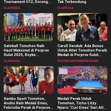
Tournament U12, Dorong
Tak Terbendung
Pembinaan Merata di Setiap
OLAHRAGA
OLAHRAGA
Kecamatan
Gateball Tomohon Raih
Caroll Senduk: Ada Bonus
Hasil Maksimal di Porprov
Untuk Atlet Tomohon Peraih
Sulut 2025, Royke
Medali di Porprov Sulut
Tangkawarouw Ucapkan
2025
OLAHRAGA
POLITIK DAN PEMERINTAHAN
Terimakasih
Sambo Sport Tomohon,
Medali Perak Untuk
Andini Raih Medali Emas,
Tomohon, Ticho-Litzy
Febrisilia Perak di Porprov
Nyaris ‘Curi Emas’ Dari Atlet