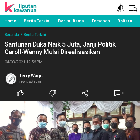
Berita Manado, Sulawesi Utara, Kawanua, Politik,
Liputan Kawanua
Pemerintahan, Hukum Kriminal dan Nasional
Home
Berita Terkini
Berita Utama
Tomohon
Boltara
Beranda
Berita Terkini
Santunan Duka Naik 5 Juta, Janji Politik
Caroll-Wenny Mulai Direalisasikan
04/03/2021 12:56 PM
Terry Wagiu
Tim Redaksi
0