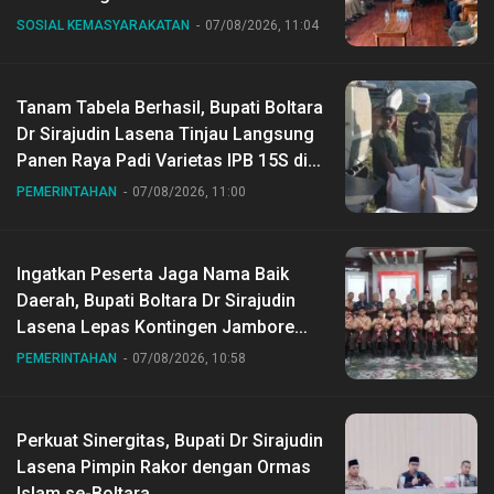
SOSIAL KEMASYARAKATAN
07/08/2026, 11:04
Tanam Tabela Berhasil, Bupati Boltara
Dr Sirajudin Lasena Tinjau Langsung
Panen Raya Padi Varietas IPB 15S di
Desa Gihang
PEMERINTAHAN
07/08/2026, 11:00
Ingatkan Peserta Jaga Nama Baik
Daerah, Bupati Boltara Dr Sirajudin
Lasena Lepas Kontingen Jambore
Nasional ke XII di Buperta Cibubur
PEMERINTAHAN
07/08/2026, 10:58
Perkuat Sinergitas, Bupati Dr Sirajudin
Lasena Pimpin Rakor dengan Ormas
Islam se-Boltara