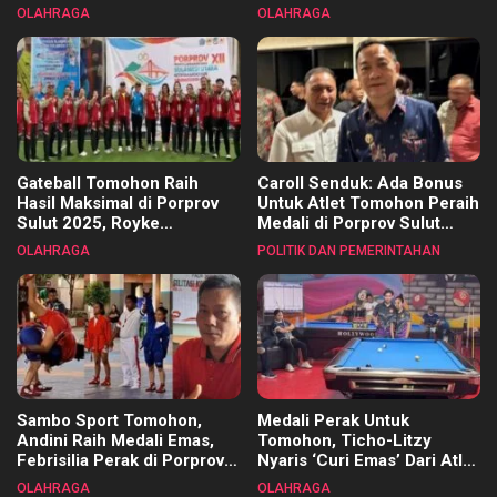
Pembinaan Merata di Setiap
OLAHRAGA
OLAHRAGA
Kecamatan
Gateball Tomohon Raih
Caroll Senduk: Ada Bonus
Hasil Maksimal di Porprov
Untuk Atlet Tomohon Peraih
Sulut 2025, Royke
Medali di Porprov Sulut
Tangkawarouw Ucapkan
2025
OLAHRAGA
POLITIK DAN PEMERINTAHAN
Terimakasih
Sambo Sport Tomohon,
Medali Perak Untuk
Andini Raih Medali Emas,
Tomohon, Ticho-Litzy
Febrisilia Perak di Porprov
Nyaris ‘Curi Emas’ Dari Atlet
Sulut 2025
Biliar PON di Porprov Sulut
OLAHRAGA
OLAHRAGA