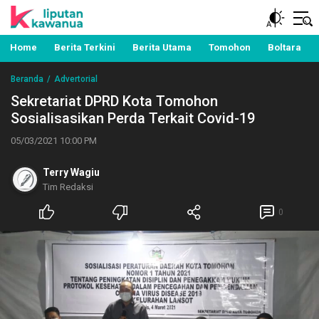
Berita Manado, Sulawesi Utara, Kawanua, Politik,
Liputan Kawanua
Pemerintahan, Hukum Kriminal dan Nasional
Home
Berita Terkini
Berita Utama
Tomohon
Boltara
Beranda
Advertorial
Sekretariat DPRD Kota Tomohon
Sosialisasikan Perda Terkait Covid-19
05/03/2021 10:00 PM
Terry Wagiu
Tim Redaksi
0