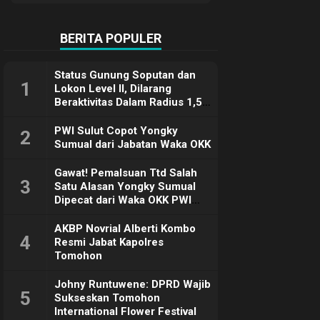
Terimakasih
BERITA POPULER
Status Gunung Soputan dan
1
Lokon Level II, Dilarang
Beraktivitas Dalam Radius 1,5
Km
PWI Sulut Copot Yongky
2
Sumual dari Jabatan Waka OKK
Gawat! Pemalsuan Ttd Salah
3
Satu Alasan Yongky Sumual
Dipecat dari Waka OKK PWI
Sulut
AKBP Novrial Alberti Kombo
4
Resmi Jabat Kapolres
Tomohon
Johny Runtuwene: DPRD Wajib
5
Sukseskan Tomohon
International Flower Festival