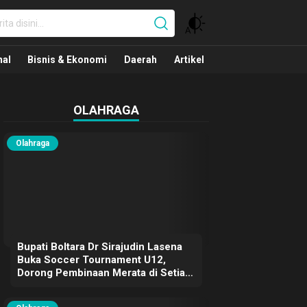
nal
nal
Bisnis & Ekonomi
Daerah
Artikel
OLAHRAGA
Olahraga
Bupati Boltara Dr Sirajudin Lasena
Buka Soccer Tournament U12,
Dorong Pembinaan Merata di Setiap
Kecamatan