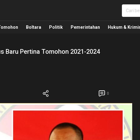
nua, Politik, Pemerintahan, Hukum Kriminal dan Nasio
Tomohon
Boltara
Politik
Pemerintahan
Hukum & Krimi
s Baru Pertina Tomohon 2021-2024
0