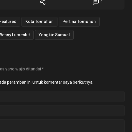
0
Featured
Kota Tomohon
Pertina Tomohon
Wenny Lumentut
Yongkie Sumual
as yang wajib ditandai
*
ada peramban ini untuk komentar saya berikutnya.