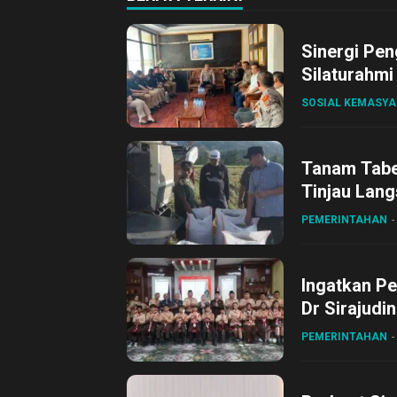
Sinergi Pen
Silaturahmi
SOSIAL KEMASY
Tanam Tabel
Tinjau Lang
Desa Gihan
PEMERINTAHAN
Ingatkan Pe
Dr Sirajudi
ke XII di Bu
PEMERINTAHAN