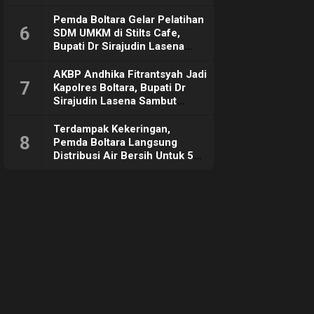
Pemda Boltara Gelar Pelatihan
6
SDM UMKM di Stilts Cafe,
Bupati Dr Sirajudin Lasena
Sebut Tujuannya Untuk
Dorong Ekonomi Daerah
AKBP Andhika Fitrantsyah Jadi
7
Kapolres Boltara, Bupati Dr
Sirajudin Lasena Sambut
Hangat
Terdampak Kekeringan,
8
Pemda Boltara Langsung
Distribusi Air Bersih Untuk 50
KK di Desa Komus 2 Timur