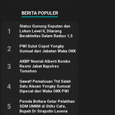
Terimakasih
BERITA POPULER
Status Gunung Soputan dan
1
Lokon Level II, Dilarang
Beraktivitas Dalam Radius 1,5
Km
PWI Sulut Copot Yongky
2
Sumual dari Jabatan Waka OKK
AKBP Novrial Alberti Kombo
3
Resmi Jabat Kapolres
Tomohon
Gawat! Pemalsuan Ttd Salah
4
Satu Alasan Yongky Sumual
Dipecat dari Waka OKK PWI
Sulut
Pemda Boltara Gelar Pelatihan
5
SDM UMKM di Stilts Cafe,
Bupati Dr Sirajudin Lasena