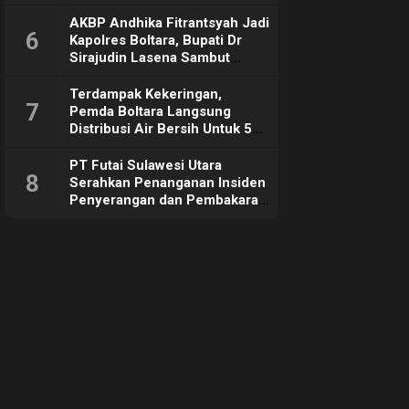
Sebut Tujuannya Untuk
Dorong Ekonomi Daerah
AKBP Andhika Fitrantsyah Jadi
6
Kapolres Boltara, Bupati Dr
Sirajudin Lasena Sambut
Hangat
Terdampak Kekeringan,
7
Pemda Boltara Langsung
Distribusi Air Bersih Untuk 50
KK di Desa Komus 2 Timur
PT Futai Sulawesi Utara
8
Serahkan Penanganan Insiden
Penyerangan dan Pembakaran
ke Polisi