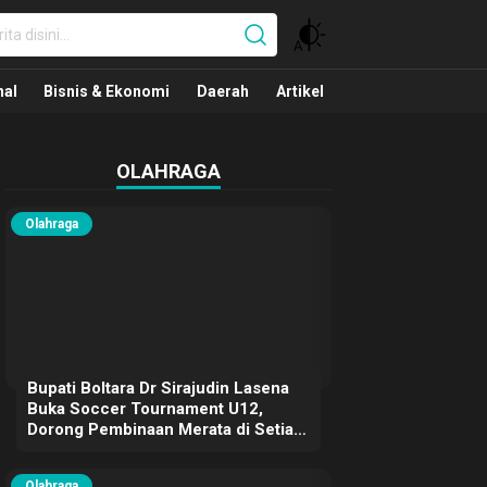
nal
nal
Bisnis & Ekonomi
Daerah
Artikel
OLAHRAGA
Olahraga
Bupati Boltara Dr Sirajudin Lasena
Buka Soccer Tournament U12,
Dorong Pembinaan Merata di Setiap
Kecamatan
Olahraga