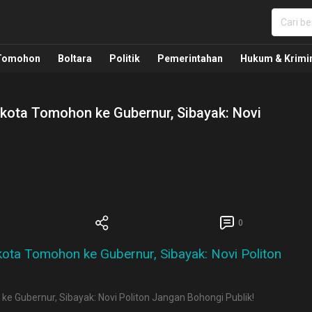
nua, Politik, Pemerintahan, Hukum Kriminal dan Nasio
Tomohon
Boltara
Politik
Pemerintahan
Hukum & Krimi
ikota Tomohon ke Gubernur, Sibayak: Novi
0
e Gubernur, Sibayak: Novi Politon Jangan Bohongi Publik!