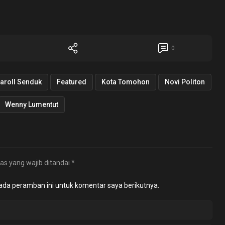
0
aroll Senduk
Featured
Kota Tomohon
Novi Politon
Wenny Lumentut
as yang wajib ditandai
*
ada peramban ini untuk komentar saya berikutnya.