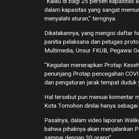
“Kalau di bagi 25 persen kapasitas au
dalam kapasitas yang sangat memun
menyalahi aturan,” terngnya.
Dikatakannya, yang mengisi daftar h
panitia pelaksana dan petugas prot
Multimedia, Unsur FKUB, Pegawai Ge
“Kegiatan menerapkan Protap Keseha
penunjang Protap pencegahan COVID-
dan pengaturan jarak tempat duduk y
Hal tersebut pun menuai komentar
Kota Tomohon dinilai hanya sebaga
Pasalnya, dalam video laporan Wali
bahwa pihaknya akan menjalankan PP
sampai dengan 30 orang”.