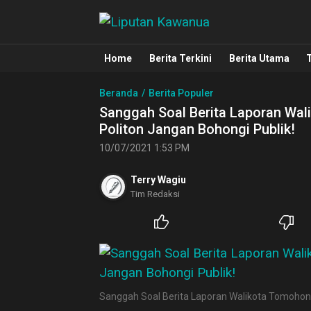
Liputan Kawanua
Berita Manado, Sulawesi Utara, Kawa
Home
Berita Terkini
Berita Utama
Beranda
Berita Populer
Sanggah Soal Berita Laporan Wal
Politon Jangan Bohongi Publik!
10/07/2021 1:53 PM
Terry Wagiu
Tim Redaksi
Sanggah Soal Berita Laporan Walikota Tomohon k