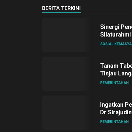
BERITA TERKINI
Sinergi Pen
Silaturahmi
SOSIAL KEMASY
Tanam Tabel
Tinjau Lang
Desa Gihan
PEMERINTAHAN
Ingatkan Pe
Dr Sirajudi
ke XII di Bu
PEMERINTAHAN