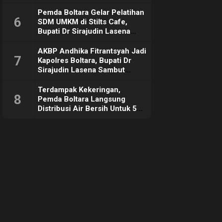
Pemda Boltara Gelar Pelatihan
6
SDM UMKM di Stilts Cafe,
Bupati Dr Sirajudin Lasena
Sebut Tujuannya Untuk
Dorong Ekonomi Daerah
AKBP Andhika Fitrantsyah Jadi
7
Kapolres Boltara, Bupati Dr
Sirajudin Lasena Sambut
Hangat
Terdampak Kekeringan,
8
Pemda Boltara Langsung
Distribusi Air Bersih Untuk 50
KK di Desa Komus 2 Timur