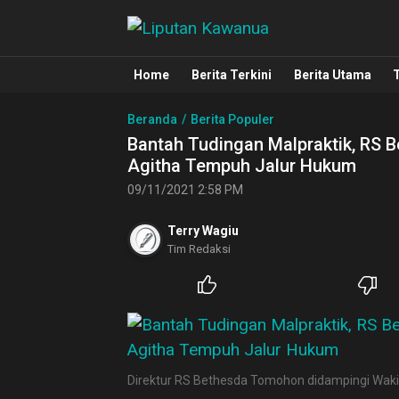
Liputan Kawanua
Berita Manado, Sulawesi Utara, Kawa
Home
Berita Terkini
Berita Utama
Beranda
Berita Populer
Bantah Tudingan Malpraktik, RS 
Agitha Tempuh Jalur Hukum
09/11/2021 2:58 PM
Terry Wagiu
Tim Redaksi
Direktur RS Bethesda Tomohon didampingi Wakil