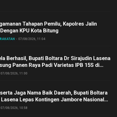
gamanan Tahapan Pemilu, Kapolres Jalin
 Dengan KPU Kota Bitung
ARAKATAN
07/08/2026, 11:04
a Berhasil, Bupati Boltara Dr Sirajudin Lasena
sung Panen Raya Padi Varietas IPB 15S di
g
07/08/2026, 11:00
serta Jaga Nama Baik Daerah, Bupati Boltara
n Lasena Lepas Kontingen Jambore Nasional
perta Cibubur
07/08/2026, 10:58