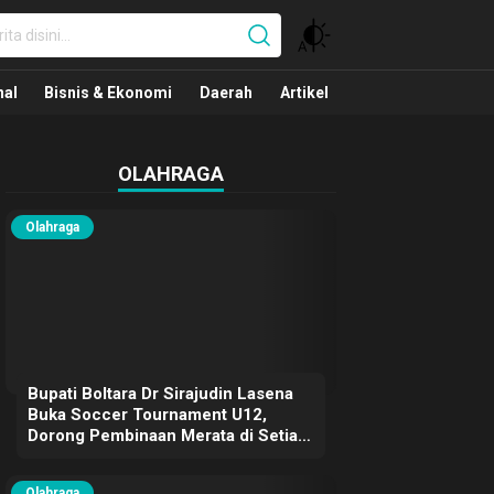
nal
nal
Bisnis & Ekonomi
Daerah
Artikel
OLAHRAGA
Olahraga
Bupati Boltara Dr Sirajudin Lasena
Buka Soccer Tournament U12,
Dorong Pembinaan Merata di Setiap
Kecamatan
Olahraga