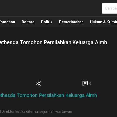
nua, Politik, Pemerintahan, Hukum Kriminal dan Nasio
Tomohon
Boltara
Politik
Pemerintahan
Hukum & Krimi
Bethesda Tomohon Persilahkan Keluarga Almh
0
 Direktur ketika ditemui sejumlah wartawan