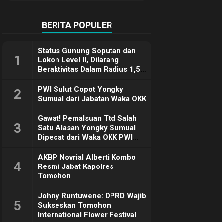
Terimakasih
BERITA POPULER
Status Gunung Soputan dan
1
Lokon Level II, Dilarang
Beraktivitas Dalam Radius 1,5
Km
PWI Sulut Copot Yongky
2
Sumual dari Jabatan Waka OKK
Gawat! Pemalsuan Ttd Salah
3
Satu Alasan Yongky Sumual
Dipecat dari Waka OKK PWI
Sulut
AKBP Novrial Alberti Kombo
4
Resmi Jabat Kapolres
Tomohon
Johny Runtuwene: DPRD Wajib
5
Sukseskan Tomohon
International Flower Festival