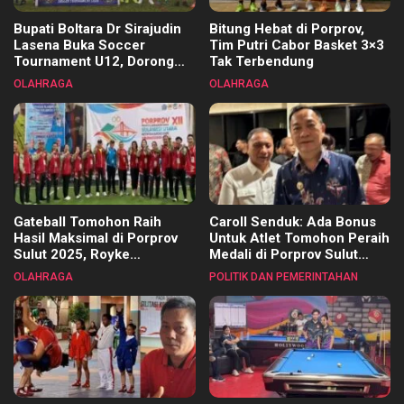
Bupati Boltara Dr Sirajudin
Bitung Hebat di Porprov,
Lasena Buka Soccer
Tim Putri Cabor Basket 3×3
Tournament U12, Dorong
Tak Terbendung
Pembinaan Merata di Setiap
OLAHRAGA
OLAHRAGA
Kecamatan
Gateball Tomohon Raih
Caroll Senduk: Ada Bonus
Hasil Maksimal di Porprov
Untuk Atlet Tomohon Peraih
Sulut 2025, Royke
Medali di Porprov Sulut
Tangkawarouw Ucapkan
2025
OLAHRAGA
POLITIK DAN PEMERINTAHAN
Terimakasih