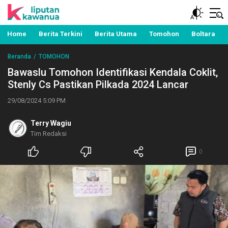
Berita Manado, Sulawesi Utara, Kawanua, Politik,
Liputan Kawanua
Pemerintahan, Hukum Kriminal dan Nasional
Home
Berita Terkini
Berita Utama
Tomohon
Boltara
Beranda
TOMOHON
Bawaslu Tomohon Identifikasi Kendala Coklit,
Stenly Cs Pastikan Pilkada 2024 Lancar
29/08/2024 5:09 PM
Terry Wagiu
Tim Redaksi
0