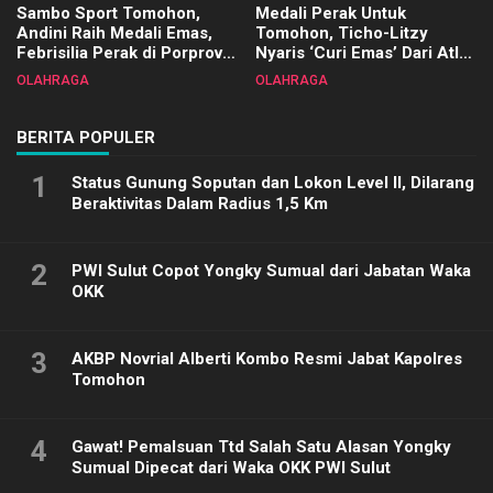
Sambo Sport Tomohon,
Medali Perak Untuk
Andini Raih Medali Emas,
Tomohon, Ticho-Litzy
Febrisilia Perak di Porprov
Nyaris ‘Curi Emas’ Dari Atlet
Sulut 2025
Biliar PON di Porprov Sulut
OLAHRAGA
OLAHRAGA
2025
BERITA POPULER
1
Status Gunung Soputan dan Lokon Level II, Dilarang
Beraktivitas Dalam Radius 1,5 Km
2
PWI Sulut Copot Yongky Sumual dari Jabatan Waka
OKK
3
AKBP Novrial Alberti Kombo Resmi Jabat Kapolres
Tomohon
4
Gawat! Pemalsuan Ttd Salah Satu Alasan Yongky
Sumual Dipecat dari Waka OKK PWI Sulut