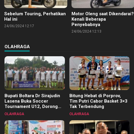
Sebelum Touring, Perhatikan
Motor Oleng saat Dikendarai?
Hal ini
Kenali Beberapa
Penyebabnya
24/06/2024 12:17
24/06/2024 12:13
OLAHRAGA
Bupati Boltara Dr Sirajudin
Bitung Hebat di Porprov,
Lasena Buka Soccer
Tim Putri Cabor Basket 3×3
Tournament U12, Dorong
Tak Terbendung
Pembinaan Merata di Setiap
OLAHRAGA
OLAHRAGA
Kecamatan