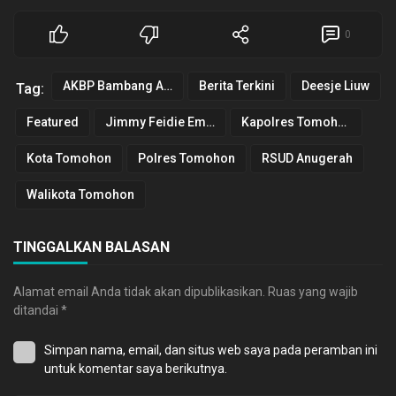
0
AKBP Bambang Ashari Gatot
Berita Terkini
Deesje Liuw
Tag:
Featured
Jimmy Feidie Eman
Kapolres Tomohon
Kota Tomohon
Polres Tomohon
RSUD Anugerah
Walikota Tomohon
TINGGALKAN BALASAN
Alamat email Anda tidak akan dipublikasikan.
Ruas yang wajib
ditandai
*
Simpan nama, email, dan situs web saya pada peramban ini
untuk komentar saya berikutnya.