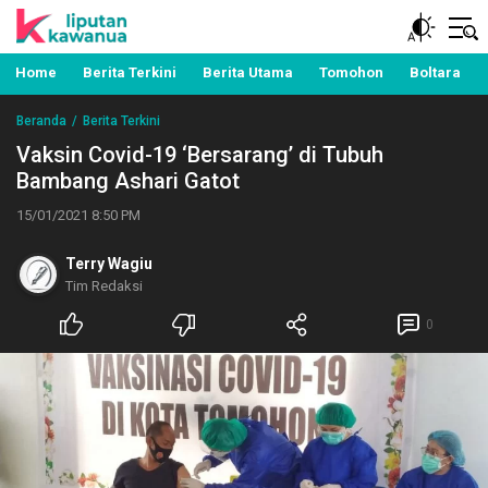
Berita Manado, Sulawesi Utara, Kawanua, Politik,
Liputan Kawanua
Pemerintahan, Hukum Kriminal dan Nasional
Home
Berita Terkini
Berita Utama
Tomohon
Boltara
Beranda
Berita Terkini
Vaksin Covid-19 ‘Bersarang’ di Tubuh
Bambang Ashari Gatot
15/01/2021 8:50 PM
Terry Wagiu
Tim Redaksi
0