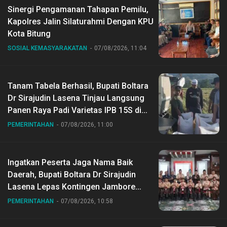
Sinergi Pengamanan Tahapan Pemilu,
Kapolres Jalin Silaturahmi Dengan KPU
Kota Bitung
SOSIAL KEMASYARAKATAN
07/08/2026, 11:04
Tanam Tabela Berhasil, Bupati Boltara
Dr Sirajudin Lasena Tinjau Langsung
Panen Raya Padi Varietas IPB 15S di
Desa Gihang
PEMERINTAHAN
07/08/2026, 11:00
Ingatkan Peserta Jaga Nama Baik
Daerah, Bupati Boltara Dr Sirajudin
Lasena Lepas Kontingen Jambore
Nasional ke XII di Buperta Cibubur
PEMERINTAHAN
07/08/2026, 10:58