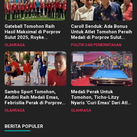
Gateball Tomohon Raih
Caroll Senduk: Ada Bonus
Hasil Maksimal di Porprov
Untuk Atlet Tomohon Peraih
Sulut 2025, Royke
Medali di Porprov Sulut
Tangkawarouw Ucapkan
2025
OLAHRAGA
POLITIK DAN PEMERINTAHAN
Terimakasih
Sambo Sport Tomohon,
Medali Perak Untuk
Andini Raih Medali Emas,
Tomohon, Ticho-Litzy
Febrisilia Perak di Porprov
Nyaris ‘Curi Emas’ Dari Atlet
Sulut 2025
Biliar PON di Porprov Sulut
OLAHRAGA
OLAHRAGA
2025
BERITA POPULER